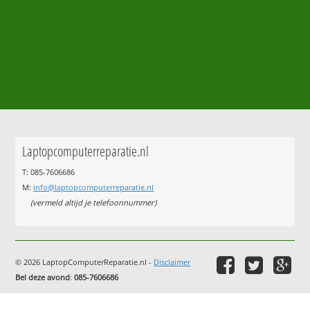
Laptopcomputerreparatie.nl
T: 085-7606686
M:
info@laptopcomputerreparatie.nl
(vermeld altijd je telefoonnummer)
© 2026 LaptopComputerReparatie.nl -
Disclaimer
Bel deze avond
:
085-7606686