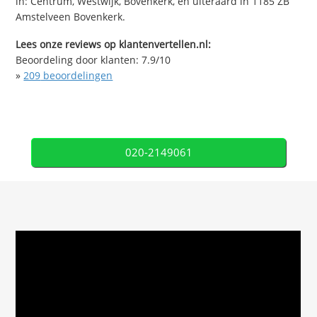
in: Centrum, Westwijk, Bovenkerk, en uiteraard in 1185 ZB
Amstelveen Bovenkerk.
Lees onze reviews op klantenvertellen.nl:
Beoordeling door klanten:
7.9
/
10
»
209
beoordelingen
020-2149061