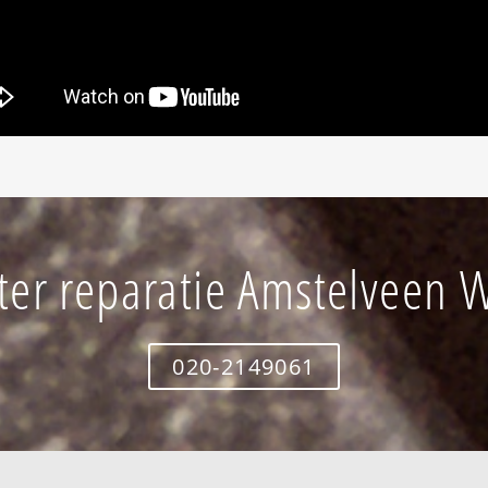
er reparatie Amstelveen W
020-2149061