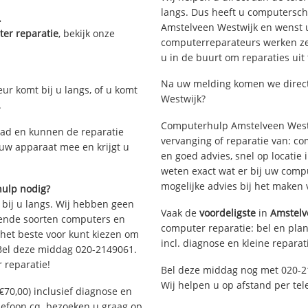
langs. Dus heeft u computersc
.
Amstelveen Westwijk en wenst 
er reparatie
, bekijk onze
computerreparateurs werken zes 
u in de buurt om reparaties uit
Na uw melding komen we direct 
eur komt bij u langs, of u komt
Westwijk?
.
Computerhulp Amstelveen Westw
ad en kunnen de reparatie
vervanging of reparatie van: co
 uw apparaat mee en krijgt u
en goed advies, snel op locati
weten exact wat er bij uw compu
mogelijke advies bij het maken 
hulp nodig?
 bij u langs. Wij hebben geen
Vaak de
voordeligste
in
Amstelv
llende soorten computers en
computer reparatie: bel en plan
 het beste voor kunt kiezen om
incl. diagnose en kleine reparat
 Bel deze middag 020-2149061.
 reparatie!
Bel deze middag nog met 020-2
Wij helpen u op afstand per tel
€70,00) inclusief diagnose en
elefoon cq. bezoeken u graag op