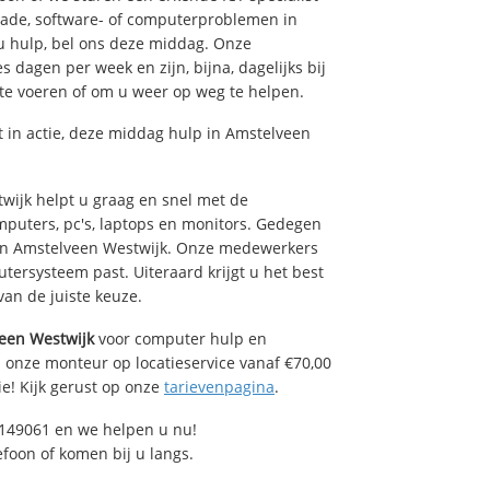
hade, software- of computerproblemen in
u hulp, bel ons deze middag. Onze
dagen per week en zijn, bijna, dagelijks bij
 te voeren of om u weer op weg te helpen.
in actie, deze middag hulp in Amstelveen
ijk helpt u graag en snel met de
mputers, pc's, laptops en monitors. Gedegen
e in Amstelveen Westwijk. Onze medewerkers
tersysteem past. Uiteraard krijgt u het best
van de juiste keuze.
een Westwijk
voor computer hulp en
 onze monteur op locatieservice vanaf €70,00
ie! Kijk gerust op onze
tarievenpagina
.
149061 en we helpen u nu!
efoon of komen bij u langs.