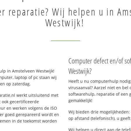
r reparatie? Wij helpen u in Am
Westwijk!
Computer defect en/of so
Westwijk?
lp in Amstelveen Westwijk!
uter, laptop of pc staan wij
Heeft u nu computerhulp nodig 
 en op zaterdag.
virusaanval? Aarzel niet en bel 
softwarehulp, reparatie of een
ratie.nl werkt uitsluitend met
gemakkelijk!
 ook gecertificeerde
eur en werken volgens de ISO
Wij bieden drie mogelijkheden: 
 er goed gerepareerd wordt en
op afstand (telefonisch), u geef
blemen in de toekomst worden
Wij helpen u direct aan de tele