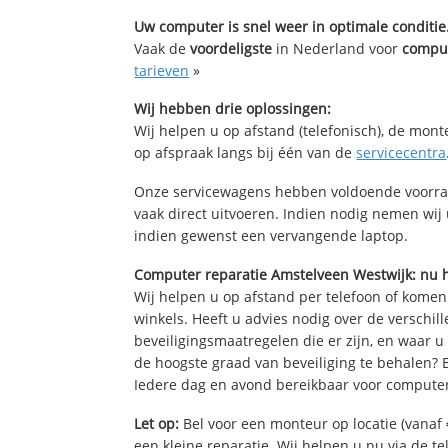
Uw computer is snel weer in optimale conditie
Vaak de
voordeligste
in Nederland voor
comput
tarieven
»
Wij hebben drie oplossingen:
Wij helpen u op afstand (telefonisch), de mont
op afspraak langs bij één van de
servicecentra
Onze servicewagens hebben voldoende voorra
vaak direct uitvoeren. Indien nodig nemen wij
indien gewenst een vervangende laptop.
Computer reparatie Amstelveen Westwijk: nu 
Wij helpen u op afstand per telefoon of komen
winkels. Heeft u advies nodig over de verschi
beveiligingsmaatregelen die er zijn, en waar u
de hoogste graad van beveiliging te behalen?
Iedere dag en avond bereikbaar voor computer
Let op:
Bel voor een monteur op locatie (vanaf 
een kleine reparatie. Wij helpen u nu via de t