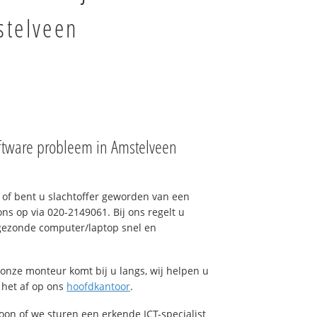
stelveen
ftware probleem in Amstelveen
of bent u slachtoffer geworden van een
ons op via 020-2149061. Bij ons regelt u
 gezonde computer/laptop snel en
onze monteur komt bij u langs, wij helpen u
t het af op ons
hoofdkantoor
.
foon of we sturen een erkende ICT-specialist