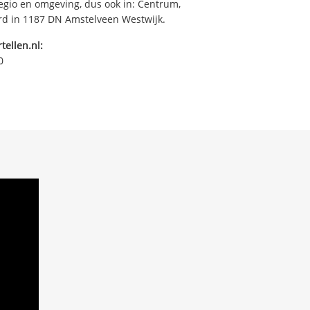
egio en omgeving, dus ook in: Centrum,
ard in 1187 DN Amstelveen Westwijk.
tellen.nl:
0