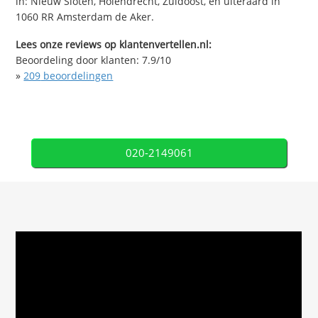
in: Nieuw Sloten, Holendrecht, Zuidoost, en uiteraard in
1060 RR Amsterdam de Aker.
Lees onze reviews op klantenvertellen.nl:
Beoordeling door klanten:
7.9
/
10
»
209
beoordelingen
020-2149061