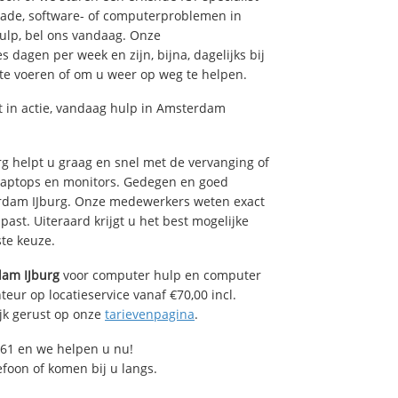
hade, software- of computerproblemen in
ulp, bel ons vandaag. Onze
dagen per week en zijn, bijna, dagelijks bij
 te voeren of om u weer op weg te helpen.
 in actie, vandaag hulp in Amsterdam
 helpt u graag en snel met de vervanging of
, laptops en monitors. Gedegen en goed
terdam IJburg. Onze medewerkers weten exact
ast. Uiteraard krijgt u het best mogelijke
ste keuze.
am IJburg
voor computer hulp en computer
eur op locatieservice vanaf €70,00 incl.
ijk gerust op onze
tarievenpagina
.
61 en we helpen u nu!
efoon of komen bij u langs.