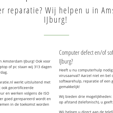
r reparatie? Wij helpen u in A
IJburg!
Computer defect en/of so
IJburg?
n Amsterdam IJburg! Ook voor
ptop of pc staan wij 313 dagen
Heeft u nu computerhulp nodig 
rdag.
virusaanval? Aarzel niet en bel 
softwarehulp, reparatie of een
ratie.nl werkt uitsluitend met
gemakkelijk!
 ook gecertificeerde
eur en werken volgens de ISO
Wij bieden drie mogelijkheden: 
 er goed gerepareerd wordt en
op afstand (telefonisch), u geef
blemen in de toekomst worden
Wij helpen u direct aan de tele