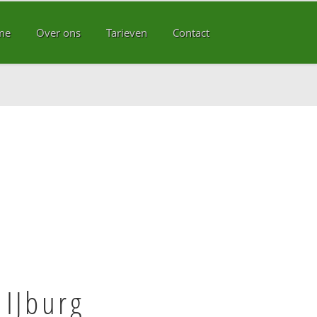
me
Over ons
Tarieven
Contact
 IJburg