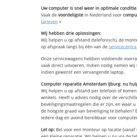
Uw computer is snel weer in optimale conditie
Vaak de
voordeligste
in Nederland voor
comput
tarieven
»
Wij hebben drie oplossingen:
Wij helpen u op afstand (telefonisch), de mont
op afspraak langs bij één van de
servicecentra
Onze servicewagens hebben voldoende voorra
vaak direct uitvoeren. Indien nodig nemen wij
indien gewenst een vervangende laptop.
Computer reparatie Amsterdam IJburg: nu hul
Wij helpen u op afstand per telefoon of komen
winkels. Heeft u advies nodig over de verschi
beveiligingsmaatregelen die er zijn, en waar u
de hoogste graad van beveiliging te behalen?
Iedere dag en avond bereikbaar voor computer
Let op:
Bel voor een monteur op locatie (vanaf 
een kleine reparatie. Wij helpen u nu via de t