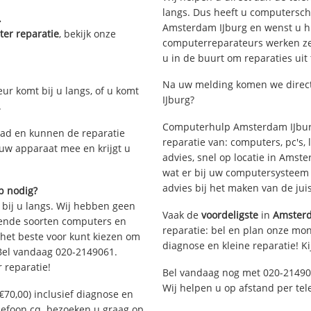
langs. Dus heeft u computersc
.
Amsterdam IJburg en wenst u h
er reparatie
, bekijk onze
computerreparateurs werken zes 
u in de buurt om reparaties uit
Na uw melding komen we direct
eur komt bij u langs, of u komt
IJburg?
.
Computerhulp Amsterdam IJburg
ad en kunnen de reparatie
reparatie van: computers, pc's
 uw apparaat mee en krijgt u
advies, snel op locatie in Ams
wat er bij uw computersysteem p
advies bij het maken van de jui
p nodig?
 bij u langs. Wij hebben geen
Vaak de
voordeligste
in
Amsterd
llende soorten computers en
reparatie: bel en plan onze mont
 het beste voor kunt kiezen om
diagnose en kleine reparatie! K
 Bel vandaag 020-2149061.
 reparatie!
Bel vandaag nog met 020-21490
Wij helpen u op afstand per tel
€70,00) inclusief diagnose en
elefoon cq. bezoeken u graag op