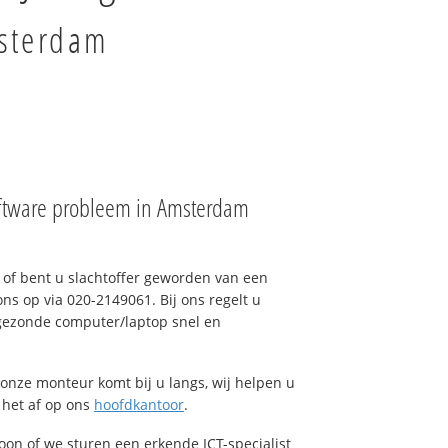
msterdam
ftware probleem in Amsterdam
of bent u slachtoffer geworden van een
ons op via 020-2149061. Bij ons regelt u
 gezonde computer/laptop snel en
onze monteur komt bij u langs, wij helpen u
t het af op ons
hoofdkantoor
.
foon of we sturen een erkende ICT-specialist