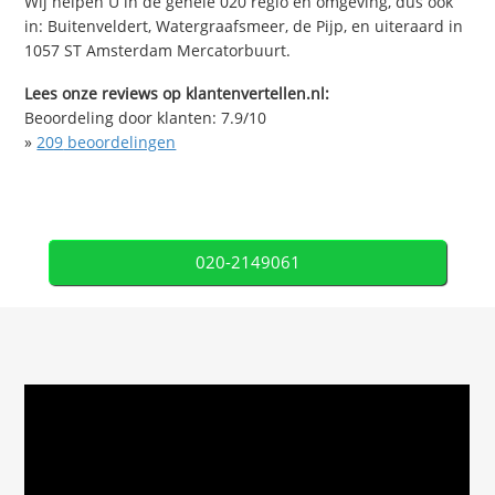
Wij helpen U in de gehele 020 regio en omgeving, dus ook
in: Buitenveldert, Watergraafsmeer, de Pijp, en uiteraard in
1057 ST Amsterdam Mercatorbuurt.
Lees onze reviews op klantenvertellen.nl:
Beoordeling door klanten:
7.9
/
10
»
209
beoordelingen
020-2149061