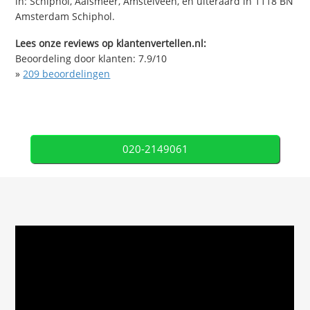
in: Schiphol, Aalsmeer, Amstelveen, en uiteraard in 1118 BN
Amsterdam Schiphol.
Lees onze reviews op klantenvertellen.nl:
Beoordeling door klanten:
7.9
/
10
»
209
beoordelingen
020-2149061