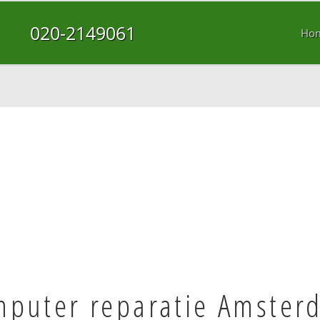
020-2149061
Ho
puter reparatie Amster