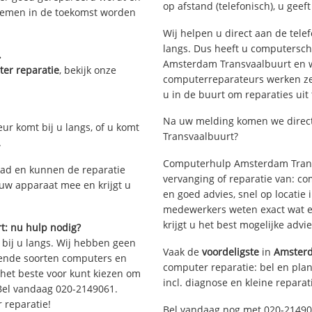
op afstand (telefonisch), u geef
blemen in de toekomst worden
Wij helpen u direct aan de tele
langs. Dus heeft u computersc
.
Amsterdam Transvaalbuurt en w
er reparatie
, bekijk onze
computerreparateurs werken zes 
u in de buurt om reparaties uit
Na uw melding komen we direct
eur komt bij u langs, of u komt
Transvaalbuurt?
.
Computerhulp Amsterdam Transv
ad en kunnen de reparatie
vervanging of reparatie van: co
 uw apparaat mee en krijgt u
en goed advies, snel op locati
medewerkers weten exact wat e
krijgt u het best mogelijke advi
: nu hulp nodig?
 bij u langs. Wij hebben geen
Vaak de
voordeligste
in
Amsterd
llende soorten computers en
computer reparatie: bel en plan
 het beste voor kunt kiezen om
incl. diagnose en kleine reparat
 Bel vandaag 020-2149061.
 reparatie!
Bel vandaag nog met 020-21490