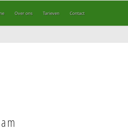
me
Over ons
Tarieven
Contact
dam