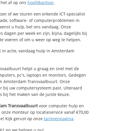
t het af op ons
hoofdkantoor
.
foon of we sturen een erkende ICT-specialist
hade, software- of computerproblemen in
enst u hulp, bel ons vandaag. Onze
dagen per week en zijn, bijna, dagelijks bij
 te voeren of om u weer op weg te helpen.
 in actie, vandaag hulp in Amsterdam
aalbuurt helpt u graag en snel met de
mputers, pc's, laptops en monitors. Gedegen
e in Amsterdam Transvaalbuurt. Onze
r bij uw computersysteem past. Uiteraard
es bij het maken van de juiste keuze.
am Transvaalbuurt
voor computer hulp en
 onze monteur op locatieservice vanaf €70,00
ie! Kijk gerust op onze
tarievenpagina
.
61 en we helpen u nu!