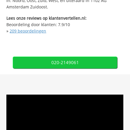
in: Noord, Oost, Zuid, West, en uiteraard in 1102 AG
Amsterdam Zuidoost.
Lees onze reviews op klantenvertellen.nl:
Beoordeling door klanten:
7.9
/
10
»
209
beoordelingen
020-2149061