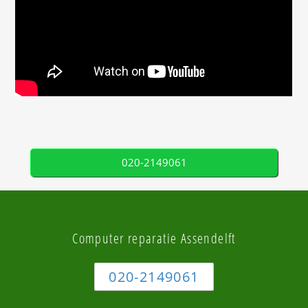
020-2149061
Computer reparatie Assendelft
020-2149061