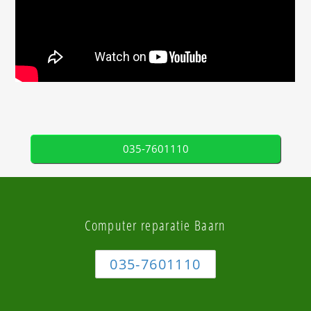
035-7601110
Computer reparatie Baarn
035-7601110