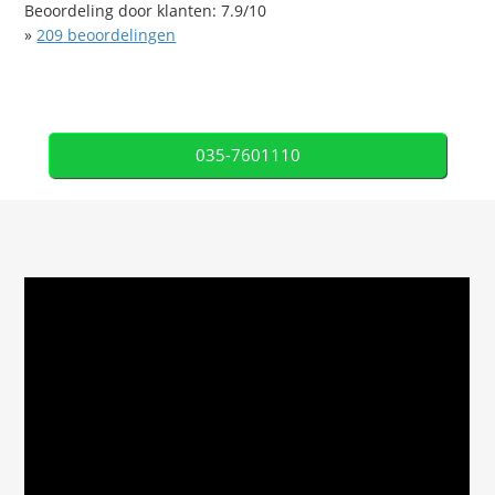
Beoordeling door klanten:
7.9
/
10
»
209
beoordelingen
035-7601110