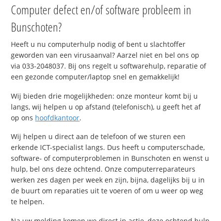
Computer defect en/of software probleem in
Bunschoten?
Heeft u nu computerhulp nodig of bent u slachtoffer
geworden van een virusaanval? Aarzel niet en bel ons op
via 033-2048037. Bij ons regelt u softwarehulp, reparatie of
een gezonde computer/laptop snel en gemakkelijk!
Wij bieden drie mogelijkheden: onze monteur komt bij u
langs, wij helpen u op afstand (telefonisch), u geeft het af
op ons
hoofdkantoor
.
Wij helpen u direct aan de telefoon of we sturen een
erkende ICT-specialist langs. Dus heeft u computerschade,
software- of computerproblemen in Bunschoten en wenst u
hulp, bel ons deze ochtend. Onze computerreparateurs
werken zes dagen per week en zijn, bijna, dagelijks bij u in
de buurt om reparaties uit te voeren of om u weer op weg
te helpen.
Na uw melding komen we direct in actie, deze ochtend hulp