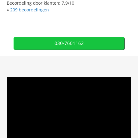
Beoordeling door klanten:
7.9
/
10
»
209
beoordelingen
030-7601162