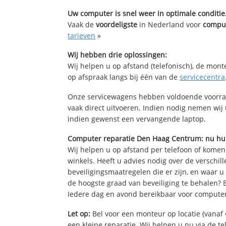
Uw computer is snel weer in optimale conditie
Vaak de
voordeligste
in Nederland voor
comput
tarieven
»
Wij hebben drie oplossingen:
Wij helpen u op afstand (telefonisch), de mont
op afspraak langs bij één van de
servicecentra
Onze servicewagens hebben voldoende voorra
vaak direct uitvoeren. Indien nodig nemen wij
indien gewenst een vervangende laptop.
Computer reparatie Den Haag Centrum: nu hu
Wij helpen u op afstand per telefoon of komen
winkels. Heeft u advies nodig over de verschi
beveiligingsmaatregelen die er zijn, en waar u
de hoogste graad van beveiliging te behalen?
Iedere dag en avond bereikbaar voor computer
Let op:
Bel voor een monteur op locatie (vanaf 
een kleine reparatie. Wij helpen u nu via de t