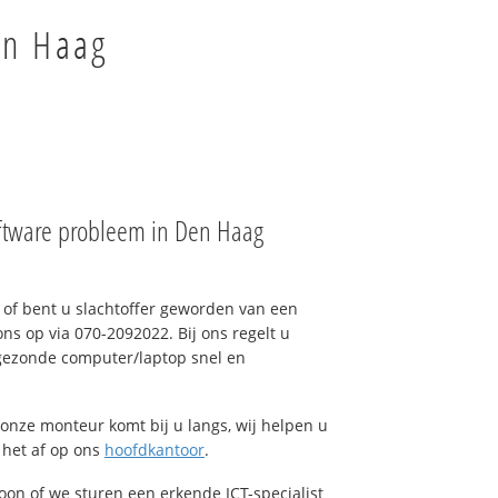
en Haag
ftware probleem in Den Haag
of bent u slachtoffer geworden van een
ons op via 070-2092022. Bij ons regelt u
 gezonde computer/laptop snel en
onze monteur komt bij u langs, wij helpen u
t het af op ons
hoofdkantoor
.
foon of we sturen een erkende ICT-specialist