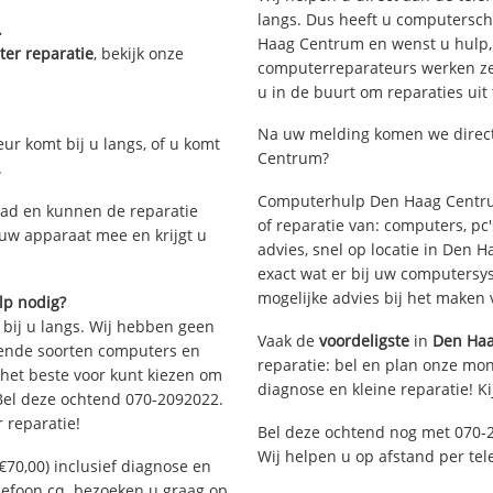
langs. Dus heeft u computersc
.
Haag Centrum en wenst u hulp,
er reparatie
, bekijk onze
computerreparateurs werken zes 
u in de buurt om reparaties uit
Na uw melding komen we direct 
eur komt bij u langs, of u komt
Centrum?
.
Computerhulp Den Haag Centrum
ad en kunnen de reparatie
of reparatie van: computers, pc
 uw apparaat mee en krijgt u
advies, snel op locatie in De
exact wat er bij uw computersys
mogelijke advies bij het maken 
lp nodig?
 bij u langs. Wij hebben geen
Vaak de
voordeligste
in
Den Ha
llende soorten computers en
reparatie: bel en plan onze mont
 het beste voor kunt kiezen om
diagnose en kleine reparatie! K
 Bel deze ochtend 070-2092022.
 reparatie!
Bel deze ochtend nog met 070-
Wij helpen u op afstand per tel
€70,00) inclusief diagnose en
elefoon cq. bezoeken u graag op