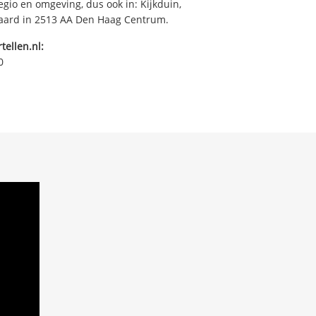
egio en omgeving, dus ook in: Kijkduin,
raard in 2513 AA Den Haag Centrum.
tellen.nl:
0