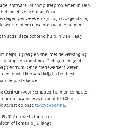
hade, software- of computerproblemen in Den
 bel ons deze ochtend. Onze
dagen per week en zijn, bijna, dagelijks bij
 te voeren of om u weer op weg te helpen.
in actie, deze ochtend hulp in Den Haag
 helpt u graag en snel met de vervanging
's, laptops en monitors. Gedegen en goed
n Haag Centrum. Onze medewerkers weten
teem past. Uiteraard krijgt u het best
van de juiste keuze.
ag Centrum
voor computer hulp en computer
eur op locatieservice vanaf €70,00 incl.
ijk gerust op onze
tarievenpagina
.
2092022 en we helpen u nu!
efoon of komen bij u langs.