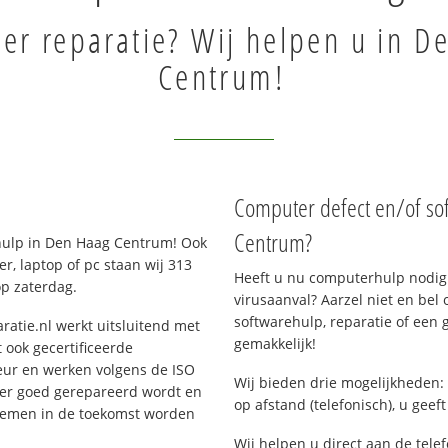
er reparatie? Wij helpen u in D
Centrum!
Computer defect en/of so
Centrum?
hulp in Den Haag Centrum! Ook
, laptop of pc staan wij 313
Heeft u nu computerhulp nodig 
op zaterdag.
virusaanval? Aarzel niet en bel 
softwarehulp, reparatie of een
ratie.nl werkt uitsluitend met
gemakkelijk!
 ook gecertificeerde
eur en werken volgens de ISO
Wij bieden drie mogelijkheden: 
 er goed gerepareerd wordt en
op afstand (telefonisch), u geef
blemen in de toekomst worden
Wij helpen u direct aan de tele