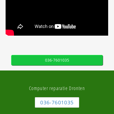
036-7601035
Computer reparatie Dronten
036-7601035