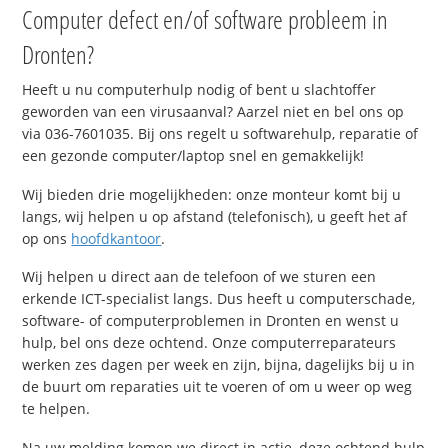
Computer defect en/of software probleem in
Dronten?
Heeft u nu computerhulp nodig of bent u slachtoffer
geworden van een virusaanval? Aarzel niet en bel ons op
via 036-7601035. Bij ons regelt u softwarehulp, reparatie of
een gezonde computer/laptop snel en gemakkelijk!
Wij bieden drie mogelijkheden: onze monteur komt bij u
langs, wij helpen u op afstand (telefonisch), u geeft het af
op ons
hoofdkantoor
.
Wij helpen u direct aan de telefoon of we sturen een
erkende ICT-specialist langs. Dus heeft u computerschade,
software- of computerproblemen in Dronten en wenst u
hulp, bel ons deze ochtend. Onze computerreparateurs
werken zes dagen per week en zijn, bijna, dagelijks bij u in
de buurt om reparaties uit te voeren of om u weer op weg
te helpen.
Na uw melding komen we direct in actie, deze ochtend hulp