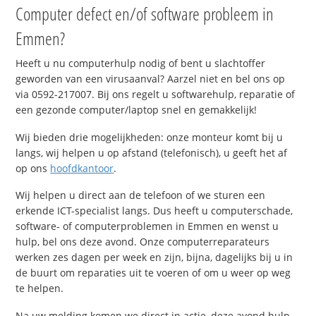
Computer defect en/of software probleem in
Emmen?
Heeft u nu computerhulp nodig of bent u slachtoffer
geworden van een virusaanval? Aarzel niet en bel ons op
via 0592-217007. Bij ons regelt u softwarehulp, reparatie of
een gezonde computer/laptop snel en gemakkelijk!
Wij bieden drie mogelijkheden: onze monteur komt bij u
langs, wij helpen u op afstand (telefonisch), u geeft het af
op ons
hoofdkantoor
.
Wij helpen u direct aan de telefoon of we sturen een
erkende ICT-specialist langs. Dus heeft u computerschade,
software- of computerproblemen in Emmen en wenst u
hulp, bel ons deze avond. Onze computerreparateurs
werken zes dagen per week en zijn, bijna, dagelijks bij u in
de buurt om reparaties uit te voeren of om u weer op weg
te helpen.
Na uw melding komen we direct in actie, deze avond hulp