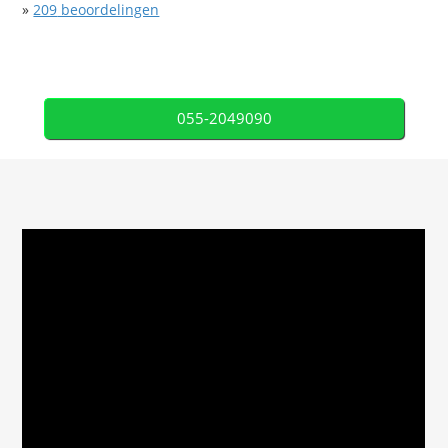
»
209
beoordelingen
055-2049090