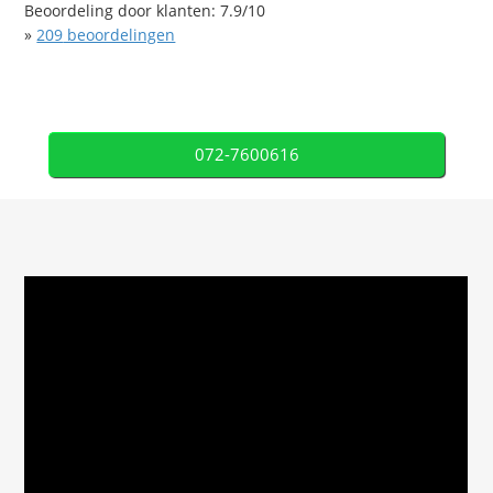
Beoordeling door klanten:
7.9
/
10
»
209
beoordelingen
072-7600616