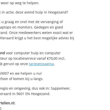
u weer op weg te helpen.
in actie, deze avond hulp in Hoogezand?
u graag en snel met de vervanging of
, laptops en monitors. Gedegen en goed
gezand. Onze medewerkers weten exact wat er
teraard krijgt u het best mogelijke advies bij
and
voor computer hulp en computer
eur op locatieservice vanaf €70,00 incl.
ijk gerust op onze
tarievenpagina
.
69007 en we helpen u nu!
efoon of komen bij u langs.
 regio en omgeving, dus ook in: Sappemeer,
eraard in 9601 EN Hoogezand.
tellen.nl:
0