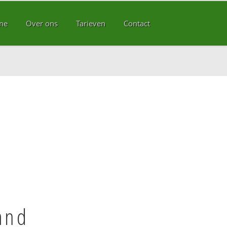
me
Over ons
Tarieven
Contact
and