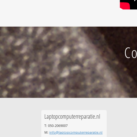
Co
Laptopcomputerreparatie.nl
T: 050-2069007
M:
info@laptopcomputerreparatie.nl