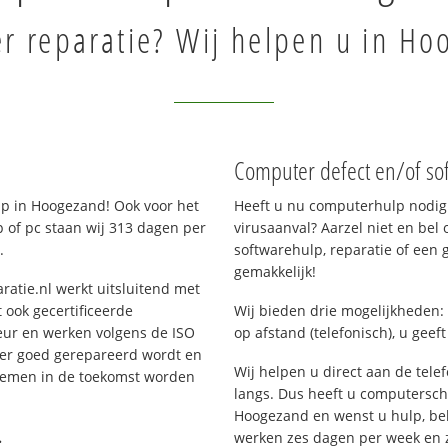
r reparatie? Wij helpen u in Ho
Computer defect en/of so
p in Hoogezand! Ook voor het
Heeft u nu computerhulp nodig 
 of pc staan wij 313 dagen per
virusaanval? Aarzel niet en bel 
.
softwarehulp, reparatie of een
gemakkelijk!
ratie.nl werkt uitsluitend met
 ook gecertificeerde
Wij bieden drie mogelijkheden: 
eur en werken volgens de ISO
op afstand (telefonisch), u geef
 er goed gerepareerd wordt en
Wij helpen u direct aan de tele
blemen in de toekomst worden
langs. Dus heeft u computersc
Hoogezand en wenst u hulp, be
.
werken zes dagen per week en zij