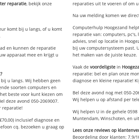
er reparatie
, bekijk onze
reparaties uit te voeren of om 
Na uw melding komen we direct 
Computerhulp Hoogezand helpt 
eur komt bij u langs, of u komt
reparatie van: computers, pc's
.
advies, snel op locatie in Hoo
ad en kunnen de reparatie
bij uw computersysteem past. Ui
 uw apparaat mee en krijgt u
het maken van de juiste keuze.
Vaak de
voordeligste
in
Hoogez
g?
reparatie: bel en plan onze mont
 bij u langs. Wij hebben geen
diagnose en kleine reparatie! K
llende soorten computers en
Bel deze avond nog met 050-20
 het beste voor kunt kiezen om
Wij helpen u op afstand per tel
 Bel deze avond 050-2069007.
 reparatie!
Wij helpen U in de gehele 0598
Muntendam, Winschoten, en uit
€70,00) inclusief diagnose en
elefoon cq. bezoeken u graag op
Lees onze reviews op klantenver
Beoordeling door klanten:
7.9
/
1