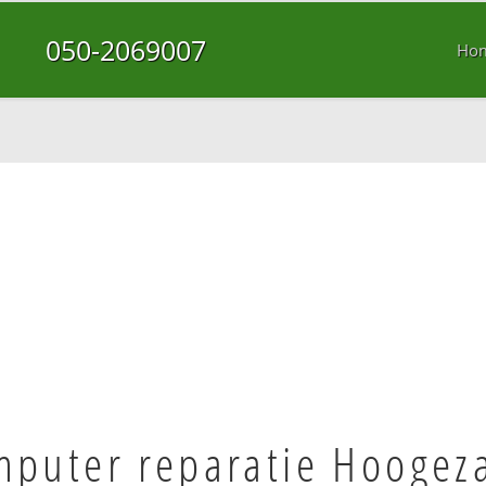
050-2069007
Ho
puter reparatie Hoogez