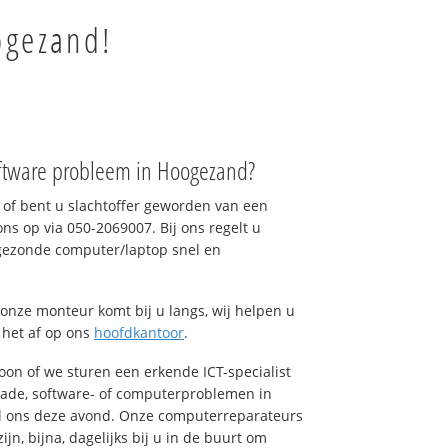
ogezand!
ftware probleem in Hoogezand?
of bent u slachtoffer geworden van een
ons op via 050-2069007. Bij ons regelt u
 gezonde computer/laptop snel en
onze monteur komt bij u langs, wij helpen u
t het af op ons
hoofdkantoor
.
foon of we sturen een erkende ICT-specialist
hade, software- of computerproblemen in
l ons deze avond. Onze computerreparateurs
n, bijna, dagelijks bij u in de buurt om