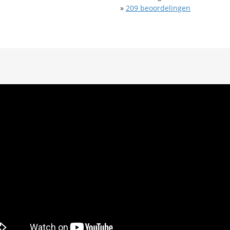
»
209
beoordelingen