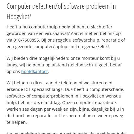
Computer defect en/of software probleem in
Hoogvliet?
Heeft u nu computerhulp nodig of bent u slachtoffer
geworden van een virusaanval? Aarzel niet en bel ons op
via 010-7600855. Bij ons regelt u softwarehulp, reparatie of
een gezonde computer/laptop snel en gemakkelijk!
Wij bieden drie mogelijkheden: onze monteur komt bij u
langs, wij helpen u op afstand (telefonisch), u geeft het af
op ons
hoofdkantoor
.
Wij helpen u direct aan de telefoon of we sturen een
erkende ICT-specialist langs. Dus heeft u computerschade,
software- of computerproblemen in Hoogvliet en wenst u
hulp, bel ons deze middag. Onze computerreparateurs
werken zes dagen per week en zijn, bijna, dagelijks bij u in
de buurt om reparaties uit te voeren of om u weer op weg
te helpen.
Na uw melding komen we direct in actie, deze middag hulp