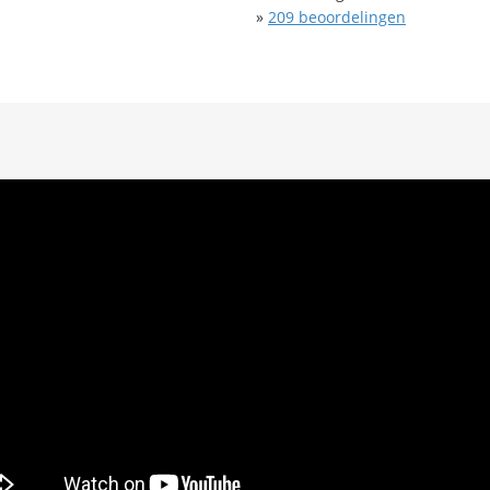
»
209
beoordelingen