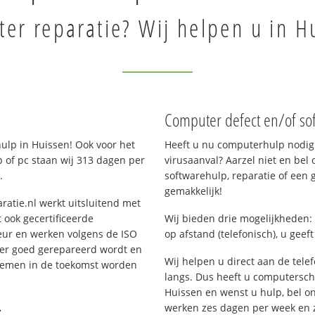
er reparatie? Wij helpen u in H
Computer defect en/of so
lp in Huissen! Ook voor het
Heeft u nu computerhulp nodig 
 of pc staan wij 313 dagen per
virusaanval? Aarzel niet en bel 
.
softwarehulp, reparatie of een
gemakkelijk!
ratie.nl werkt uitsluitend met
 ook gecertificeerde
Wij bieden drie mogelijkheden: 
eur en werken volgens de ISO
op afstand (telefonisch), u geef
 er goed gerepareerd wordt en
Wij helpen u direct aan de tele
blemen in de toekomst worden
langs. Dus heeft u computersc
Huissen en wenst u hulp, bel 
.
werken zes dagen per week en zij