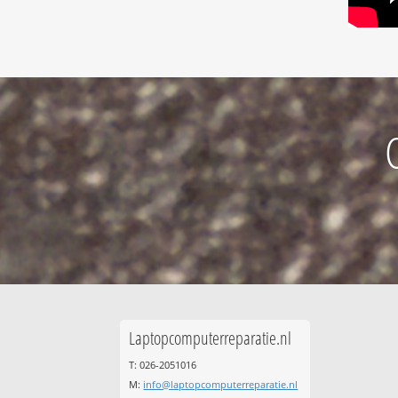
Laptopcomputerreparatie.nl
T: 026-2051016
M:
info@laptopcomputerreparatie.nl