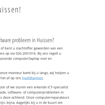
uissen!
ftware probleem in Huissen?
of bent u slachtoffer geworden van een
ons op via 026-2051016. Bij ons regelt u
 gezonde computer/laptop snel en
onze monteur komt bij u langs, wij helpen u
t het af op ons
hoofdkantoor
.
foon of we sturen een erkende ICT-specialist
hade, software- of computerproblemen in
ons deze ochtend. Onze computerreparateurs
n, bijna, dagelijks bij u in de buurt om