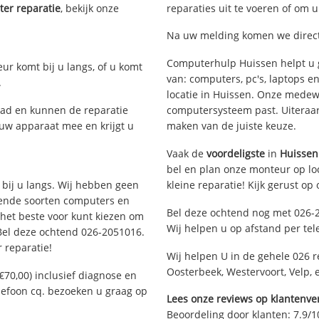
er reparatie
, bekijk onze
reparaties uit te voeren of om 
Na uw melding komen we direct 
Computerhulp Huissen helpt u g
eur komt bij u langs, of u komt
van: computers, pc's, laptops e
.
locatie in Huissen. Onze medew
ad en kunnen de reparatie
computersysteem past. Uiteraard
 uw apparaat mee en krijgt u
maken van de juiste keuze.
Vaak de
voordeligste
in
Huissen
bel en plan onze monteur op loc
 bij u langs. Wij hebben geen
kleine reparatie! Kijk gerust op
llende soorten computers en
Bel deze ochtend nog met 026-
 het beste voor kunt kiezen om
Wij helpen u op afstand per tel
 Bel deze ochtend 026-2051016.
 reparatie!
Wij helpen U in de gehele 026 
Oosterbeek, Westervoort, Velp, 
€70,00) inclusief diagnose en
elefoon cq. bezoeken u graag op
Lees onze reviews op klantenver
Beoordeling door klanten:
7.9
/
1