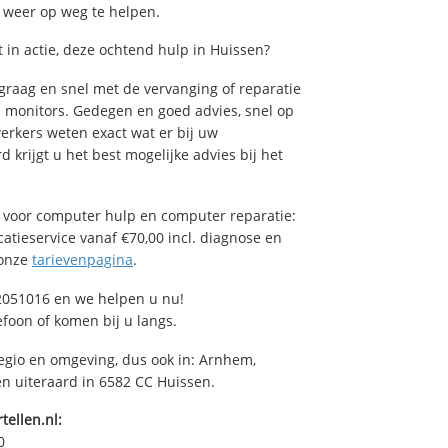
u weer op weg te helpen.
in actie, deze ochtend hulp in Huissen?
raag en snel met de vervanging of reparatie
n monitors. Gedegen en goed advies, snel op
erkers weten exact wat er bij uw
 krijgt u het best mogelijke advies bij het
voor computer hulp en computer reparatie:
atieservice vanaf €70,00 incl. diagnose en
 onze
tarievenpagina
.
2051016 en we helpen u nu!
efoon of komen bij u langs.
regio en omgeving, dus ook in: Arnhem,
en uiteraard in 6582 CC Huissen.
tellen.nl:
0