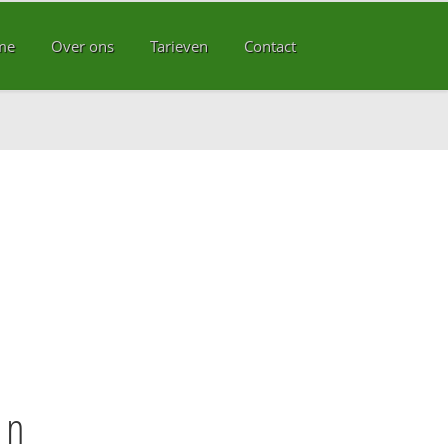
me
Over ons
Tarieven
Contact
en