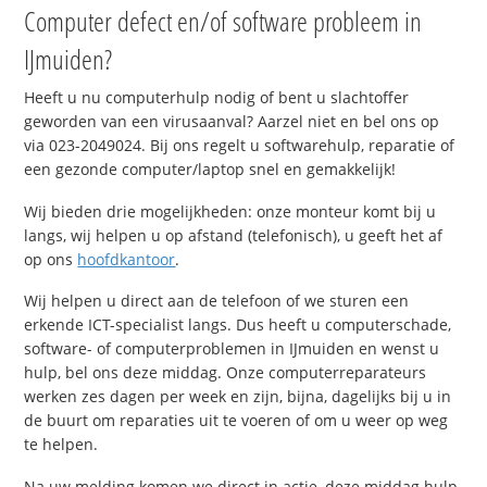
Computer defect en/of software probleem in
IJmuiden?
Heeft u nu computerhulp nodig of bent u slachtoffer
geworden van een virusaanval? Aarzel niet en bel ons op
via 023-2049024. Bij ons regelt u softwarehulp, reparatie of
een gezonde computer/laptop snel en gemakkelijk!
Wij bieden drie mogelijkheden: onze monteur komt bij u
langs, wij helpen u op afstand (telefonisch), u geeft het af
op ons
hoofdkantoor
.
Wij helpen u direct aan de telefoon of we sturen een
erkende ICT-specialist langs. Dus heeft u computerschade,
software- of computerproblemen in IJmuiden en wenst u
hulp, bel ons deze middag. Onze computerreparateurs
werken zes dagen per week en zijn, bijna, dagelijks bij u in
de buurt om reparaties uit te voeren of om u weer op weg
te helpen.
Na uw melding komen we direct in actie, deze middag hulp