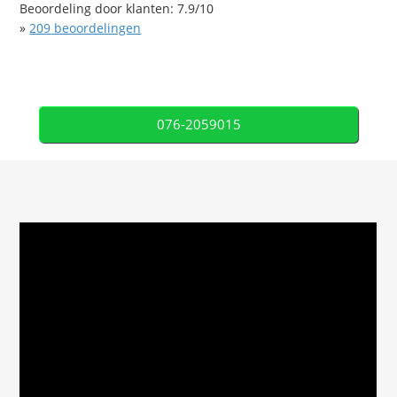
Beoordeling door klanten:
7.9
/
10
»
209
beoordelingen
076-2059015