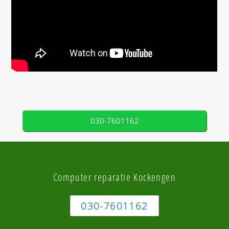
030-7601162
Computer reparatie Kockengen
030-7601162