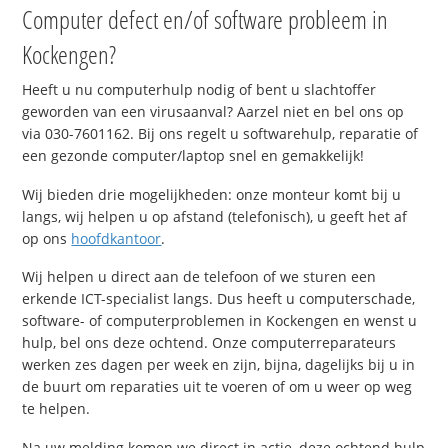
Computer defect en/of software probleem in
Kockengen?
Heeft u nu computerhulp nodig of bent u slachtoffer
geworden van een virusaanval? Aarzel niet en bel ons op
via 030-7601162. Bij ons regelt u softwarehulp, reparatie of
een gezonde computer/laptop snel en gemakkelijk!
Wij bieden drie mogelijkheden: onze monteur komt bij u
langs, wij helpen u op afstand (telefonisch), u geeft het af
op ons
hoofdkantoor
.
Wij helpen u direct aan de telefoon of we sturen een
erkende ICT-specialist langs. Dus heeft u computerschade,
software- of computerproblemen in Kockengen en wenst u
hulp, bel ons deze ochtend. Onze computerreparateurs
werken zes dagen per week en zijn, bijna, dagelijks bij u in
de buurt om reparaties uit te voeren of om u weer op weg
te helpen.
Na uw melding komen we direct in actie, deze ochtend hulp