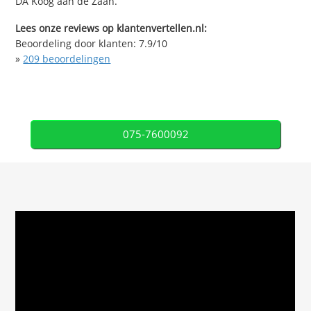
DA Koog aan de Zaan.
Lees onze reviews op klantenvertellen.nl:
Beoordeling door klanten:
7.9
/
10
»
209
beoordelingen
075-7600092