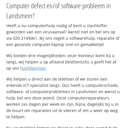
Computer defect en/of software probleem in
Landsmeer?
Heeft u nu computerhulp nodig of bent u slachtoffer
geworden van een virusaanval? Aarzel niet en bel ons op
via 020-2149061. Bij ons regelt u softwarehulp, reparatie of
een gezonde computer/laptop snel en gemakkelijk!
Wij bieden drie mogelijkheden: onze monteur komt bij u
langs, wij helpen u op afstand (telefonisch), u geeft het af
op ons
hoofdkantoor
.
Wij helpen u direct aan de telefoon of we sturen een
erkende ICT-specialist langs. Dus heeft u computerschade,
software- of computerproblemen in Landsmeer en wenst u
hulp, bel ons deze avond. Onze computerreparateurs
werken zes dagen per week en zijn, bijna, dagelijks bij u in
de buurt om reparaties uit te voeren of om u weer op weg
te helpen.
Na uw melding komen we direct in actie, deze avond hulp