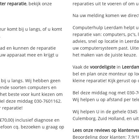
er reparatie
, bekijk onze
reparaties uit te voeren of om 
Na uw melding komen we direct 
Computerhulp Leerdam helpt u 
eur komt bij u langs, of u komt
reparatie van: computers, pc's
.
advies, snel op locatie in Leer
ad en kunnen de reparatie
uw computersysteem past. Uitera
 uw apparaat mee en krijgt u
het maken van de juiste keuze.
Vaak de
voordeligste
in
Leerda
bel en plan onze monteur op loc
 bij u langs. Wij hebben geen
kleine reparatie! Kijk gerust op
llende soorten computers en
Bel deze middag nog met 030-7
 het beste voor kunt kiezen om
Wij helpen u op afstand per tel
 Bel deze middag 030-7601162.
 reparatie!
Wij helpen U in de gehele 0345 
Culemborg, Zuid Holland, en ui
€70,00) inclusief diagnose en
elefoon cq. bezoeken u graag op
Lees onze reviews op klantenver
Beoordeling door klanten:
7.9
/
1