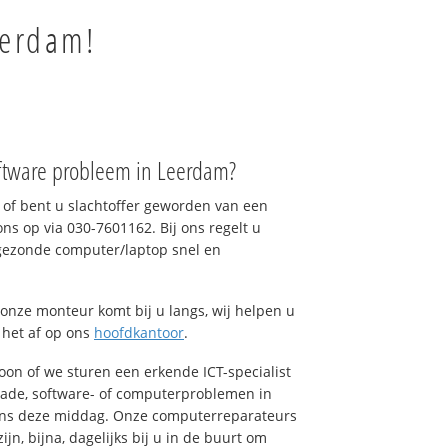
eerdam!
ftware probleem in Leerdam?
of bent u slachtoffer geworden van een
ons op via 030-7601162. Bij ons regelt u
 gezonde computer/laptop snel en
onze monteur komt bij u langs, wij helpen u
t het af op ons
hoofdkantoor
.
foon of we sturen een erkende ICT-specialist
hade, software- of computerproblemen in
ons deze middag. Onze computerreparateurs
n, bijna, dagelijks bij u in de buurt om