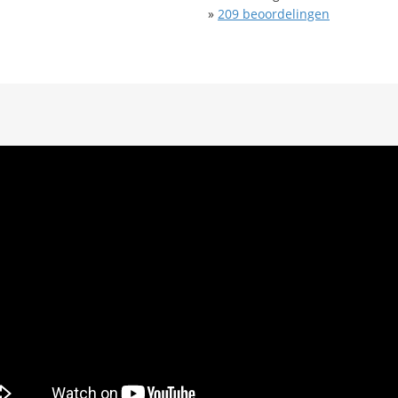
»
209
beoordelingen