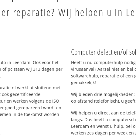
er reparatie? Wij helpen u in L
Computer defect en/of so
lp in Leerdam! Ook voor het
Heeft u nu computerhulp nodig 
 of pc staan wij 313 dagen per
virusaanval? Aarzel niet en bel 
.
softwarehulp, reparatie of een
gemakkelijk!
ratie.nl werkt uitsluitend met
 ook gecertificeerde
Wij bieden drie mogelijkheden: 
eur en werken volgens de ISO
op afstand (telefonisch), u geef
 er goed gerepareerd wordt en
Wij helpen u direct aan de tele
blemen in de toekomst worden
langs. Dus heeft u computersc
Leerdam en wenst u hulp, bel 
.
werken zes dagen per week en zij