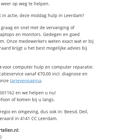
u weer op weg te helpen.
in actie, deze middag hulp in Leerdam?
graag en snel met de vervanging of
, laptops en monitors. Gedegen en goed
dam. Onze medewerkers weten exact wat er bij
ard krijgt u het best mogelijke advies bij
m
voor computer hulp en computer reparatie:
atieservice vanaf €70,00 incl. diagnose en
 onze
tarievenpagina
.
601162 en we helpen u nu!
efoon of komen bij u langs.
regio en omgeving, dus ook in: Beesd, Deil,
teraard in 4141 CC Leerdam.
tellen.nl:
0