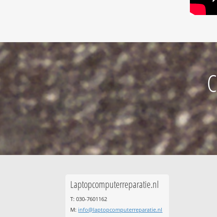
C
Laptopcomputerreparatie.nl
T: 030-7601162
M:
info@laptopcomputerreparatie.nl