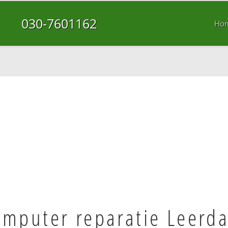
030-7601162
Ho
omputer reparatie Leerd