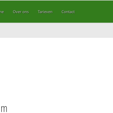
me
Over ons
Tarieven
Contact
am