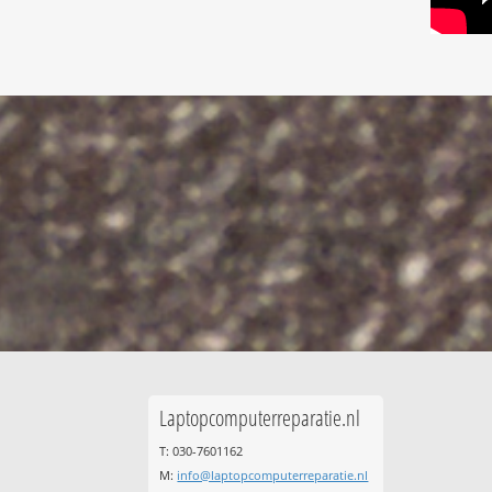
Laptopcomputerreparatie.nl
T: 030-7601162
M:
info@laptopcomputerreparatie.nl