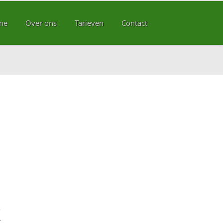
me
Over ons
Tarieven
Contact
k