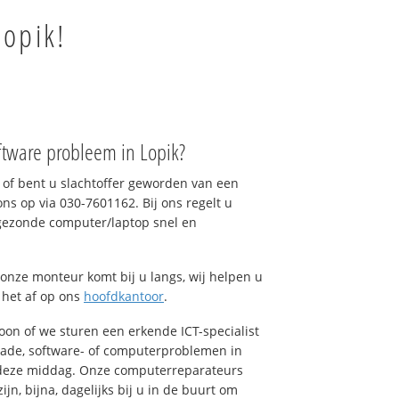
Lopik!
ftware probleem in Lopik?
of bent u slachtoffer geworden van een
ons op via 030-7601162. Bij ons regelt u
 gezonde computer/laptop snel en
onze monteur komt bij u langs, wij helpen u
t het af op ons
hoofdkantoor
.
foon of we sturen een erkende ICT-specialist
hade, software- of computerproblemen in
s deze middag. Onze computerreparateurs
n, bijna, dagelijks bij u in de buurt om