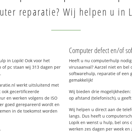
ter reparatie? Wij helpen u in 
Computer defect en/of so
p in Lopik! Ook voor het
Heeft u nu computerhulp nodig 
 of pc staan wij 313 dagen per
virusaanval? Aarzel niet en bel 
.
softwarehulp, reparatie of een
gemakkelijk!
ratie.nl werkt uitsluitend met
 ook gecertificeerde
Wij bieden drie mogelijkheden: 
eur en werken volgens de ISO
op afstand (telefonisch), u geef
 er goed gerepareerd wordt en
Wij helpen u direct aan de tele
blemen in de toekomst worden
langs. Dus heeft u computersc
Lopik en wenst u hulp, bel on
.
werken zes dagen per week en zij