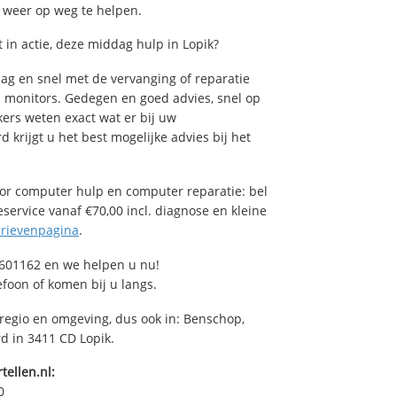
u weer op weg te helpen.
in actie, deze middag hulp in Lopik?
ag en snel met de vervanging of reparatie
n monitors. Gedegen en goed advies, snel op
ers weten exact wat er bij uw
 krijgt u het best mogelijke advies bij het
or computer hulp en computer reparatie: bel
service vanaf €70,00 incl. diagnose en kleine
arievenpagina
.
601162 en we helpen u nu!
efoon of komen bij u langs.
regio en omgeving, dus ook in: Benschop,
rd in 3411 CD Lopik.
tellen.nl:
0