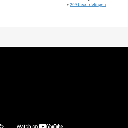
»
209
beoordelingen