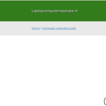
Laptopcomputerreparatie.nl
Home
›
Computer reparatie Lopik