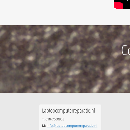
C
Laptopcomputerreparatie.nl
T: 010-7600855
M:
info@laptopcomputerreparatie.nl