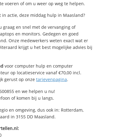
 te voeren of om u weer op weg te helpen.
in actie, deze middag hulp in Maasland?
 graag en snel met de vervanging of
, laptops en monitors. Gedegen en goed
sland. Onze medewerkers weten exact wat er
teraard krijgt u het best mogelijke advies bij
nd
voor computer hulp en computer
eur op locatieservice vanaf €70,00 incl.
ijk gerust op onze
tarievenpagina
.
600855 en we helpen u nu!
efoon of komen bij u langs.
egio en omgeving, dus ook in: Rotterdam,
raard in 3155 DD Maasland.
tellen.nl:
0