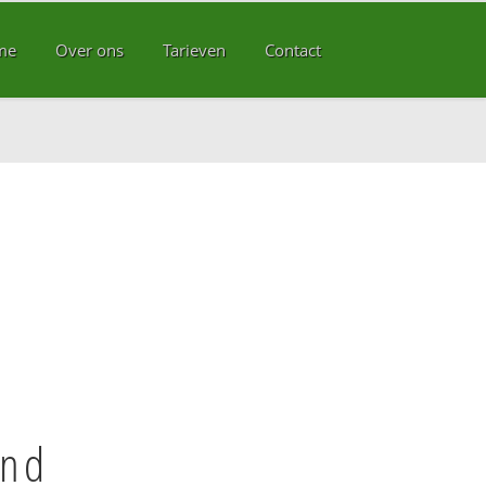
me
Over ons
Tarieven
Contact
and