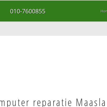
010-7600855
Ho
mputer reparatie Maasl