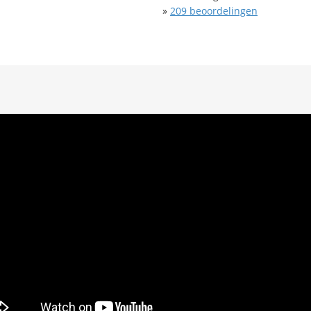
»
209
beoordelingen