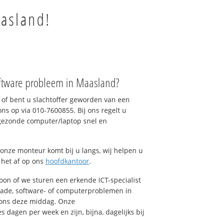
aasland!
ftware probleem in Maasland?
of bent u slachtoffer geworden van een
ons op via 010-7600855. Bij ons regelt u
 gezonde computer/laptop snel en
onze monteur komt bij u langs, wij helpen u
t het af op ons
hoofdkantoor
.
foon of we sturen een erkende ICT-specialist
hade, software- of computerproblemen in
 ons deze middag. Onze
dagen per week en zijn, bijna, dagelijks bij