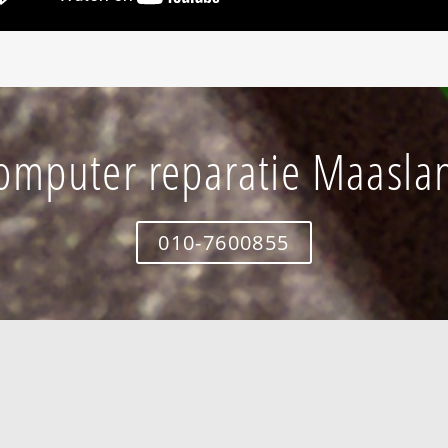
omputer reparatie Maasla
010-7600855