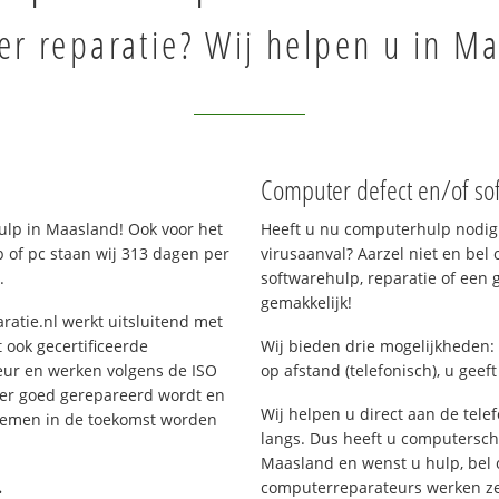
r reparatie? Wij helpen u in M
Computer defect en/of so
lp in Maasland! Ook voor het
Heeft u nu computerhulp nodig 
 of pc staan wij 313 dagen per
virusaanval? Aarzel niet en bel 
.
softwarehulp, reparatie of een
gemakkelijk!
ratie.nl werkt uitsluitend met
 ook gecertificeerde
Wij bieden drie mogelijkheden: 
eur en werken volgens de ISO
op afstand (telefonisch), u geef
 er goed gerepareerd wordt en
Wij helpen u direct aan de tele
blemen in de toekomst worden
langs. Dus heeft u computersc
Maasland en wenst u hulp, bel
.
computerreparateurs werken zes 