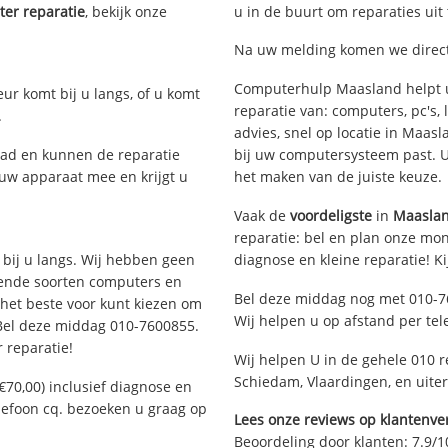
er reparatie
, bekijk onze
u in de buurt om reparaties uit
Na uw melding komen we direct 
Computerhulp Maasland helpt u
eur komt bij u langs, of u komt
reparatie van: computers, pc's
.
advies, snel op locatie in Maa
ad en kunnen de reparatie
bij uw computersysteem past. Ui
 uw apparaat mee en krijgt u
het maken van de juiste keuze.
Vaak de
voordeligste
in
Maasla
reparatie: bel en plan onze mont
 bij u langs. Wij hebben geen
diagnose en kleine reparatie! K
llende soorten computers en
Bel deze middag nog met 010-7
 het beste voor kunt kiezen om
Wij helpen u op afstand per tel
 Bel deze middag 010-7600855.
 reparatie!
Wij helpen U in de gehele 010 r
Schiedam, Vlaardingen, en uite
€70,00) inclusief diagnose en
elefoon cq. bezoeken u graag op
Lees onze reviews op klantenver
Beoordeling door klanten:
7.9
/
1