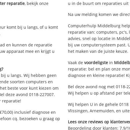
er reparatie
, bekijk onze
u in de buurt om reparaties uit
Na uw melding komen we direct 
Computerhulp Middelburg helpt
eur komt bij u langs, of u komt
reparatie van: computers, pc's
.
advies, snel op locatie in Mid
ad en kunnen de reparatie
bij uw computersysteem past. Ui
 uw apparaat mee en krijgt u
het maken van de juiste keuze.
Vaak de
voordeligste
in
Middel
g?
reparatie: bel en plan onze mont
 bij u langs. Wij hebben geen
diagnose en kleine reparatie! K
llende soorten computers en
Bel deze avond nog met 0118-2
 het beste voor kunt kiezen om
Wij helpen u op afstand per tel
 Bel deze avond 0118-227007.
 reparatie!
Wij helpen U in de gehele 0118 
Vlissingen, Arnemuiden, en uit
€70,00) inclusief diagnose en
elefoon cq. bezoeken u graag op
Lees onze reviews op klantenver
Beoordeling door klanten:
7.9
/
1