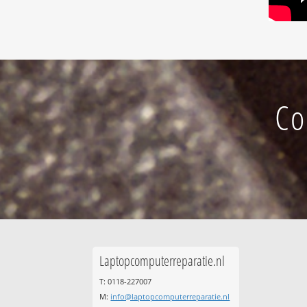
Co
Laptopcomputerreparatie.nl
T: 0118-227007
M:
info@laptopcomputerreparatie.nl