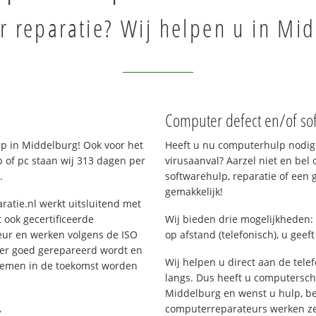
 reparatie? Wij helpen u in Mi
Computer defect en/of so
p in Middelburg! Ook voor het
Heeft u nu computerhulp nodig 
 of pc staan wij 313 dagen per
virusaanval? Aarzel niet en bel 
.
softwarehulp, reparatie of een
gemakkelijk!
ratie.nl werkt uitsluitend met
 ook gecertificeerde
Wij bieden drie mogelijkheden: 
eur en werken volgens de ISO
op afstand (telefonisch), u geef
 er goed gerepareerd wordt en
Wij helpen u direct aan de tele
blemen in de toekomst worden
langs. Dus heeft u computersc
Middelburg en wenst u hulp, b
.
computerreparateurs werken zes 