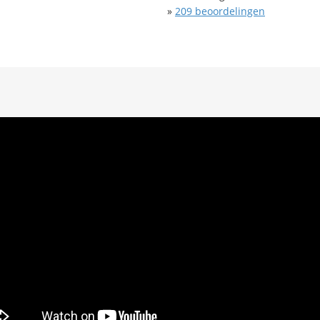
»
209
beoordelingen