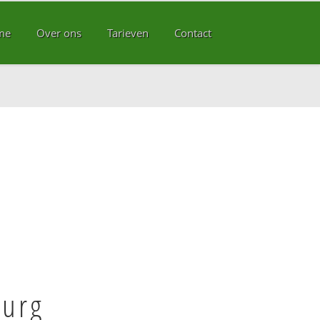
me
Over ons
Tarieven
Contact
burg