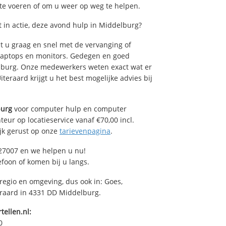
 te voeren of om u weer op weg te helpen.
in actie, deze avond hulp in Middelburg?
 u graag en snel met de vervanging of
, laptops en monitors. Gedegen en goed
delburg. Onze medewerkers weten exact wat er
teraard krijgt u het best mogelijke advies bij
burg
voor computer hulp en computer
eur op locatieservice vanaf €70,00 incl.
ijk gerust op onze
tarievenpagina
.
27007 en we helpen u nu!
efoon of komen bij u langs.
regio en omgeving, dus ook in: Goes,
eraard in 4331 DD Middelburg.
tellen.nl:
0