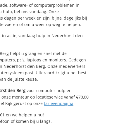
hade, software- of computerproblemen in
u hulp, bel ons vandaag. Onze
dagen per week en zijn, bijna, dagelijks bij
 te voeren of om u weer op weg te helpen.
in actie, vandaag hulp in Nederhorst den
erg helpt u graag en snel met de
mputers, pc's, laptops en monitors. Gedegen
e in Nederhorst den Berg. Onze medewerkers
tersysteem past. Uiteraard krijgt u het best
van de juiste keuze.
rst den Berg
voor computer hulp en
 onze monteur op locatieservice vanaf €70,00
ie! Kijk gerust op onze
tarievenpagina
.
61 en we helpen u nu!
efoon of komen bij u langs.