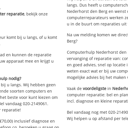
langs. Dus heeft u computersc
.
Nederhorst den Berg en wenst 
er reparatie
, bekijk onze
computerreparateurs werken zes 
u in de buurt om reparaties uit
Na uw melding komen we direct 
eur komt bij u langs, of u komt
Berg?
.
Computerhulp Nederhorst den B
ad en kunnen de reparatie
vervanging of reparatie van: co
 uw apparaat mee en krijgt u
en goed advies, snel op locati
weten exact wat er bij uw compu
mogelijke advies bij het maken 
hulp nodig?
 bij u langs. Wij hebben geen
Vaak de
voordeligste
in
Nederho
llende soorten computers en
computer reparatie: bel en plan
 het beste voor kunt kiezen om
incl. diagnose en kleine reparat
 Bel vandaag 020-2149061.
 reparatie!
Bel vandaag nog met 020-21490
Wij helpen u op afstand per tel
€70,00) inclusief diagnose en
elefoon cq. bezoeken u graag op