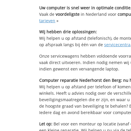
Uw computer is snel weer in optimale conditie
Vaak de
voordeligste
in Nederland voor
comput
tarieven
»
Wij hebben drie oplossingen:
Wij helpen u op afstand (telefonisch), de mont
op afspraak langs bij één van de
servicecentra
Onze servicewagens hebben voldoende voorra
vaak direct uitvoeren. Indien nodig nemen wij
indien gewenst een vervangende laptop.
Computer reparatie Nederhorst den Berg: nu 
Wij helpen u op afstand per telefoon of komen
winkels. Heeft u advies nodig over de verschi
beveiligingsmaatregelen die er zijn, en waar u
de hoogste graad van beveiliging te behalen?
Iedere dag en avond bereikbaar voor computer
Let op:
Bel voor een monteur op locatie (vanaf 
een kleine reparatie. Wij helpen u nu via de t