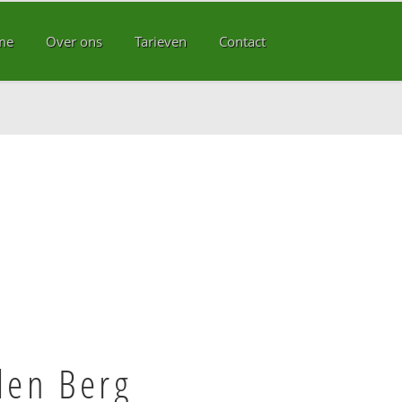
me
Over ons
Tarieven
Contact
den Berg