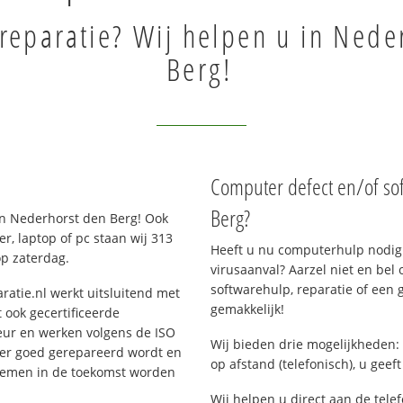
reparatie? Wij helpen u in Nede
Berg!
Computer defect en/of so
Berg?
n Nederhorst den Berg! Ook
, laptop of pc staan wij 313
Heeft u nu computerhulp nodig 
op zaterdag.
virusaanval? Aarzel niet en bel 
softwarehulp, reparatie of een
ratie.nl werkt uitsluitend met
gemakkelijk!
 ook gecertificeerde
eur en werken volgens de ISO
Wij bieden drie mogelijkheden: 
 er goed gerepareerd wordt en
op afstand (telefonisch), u geef
blemen in de toekomst worden
Wij helpen u direct aan de tele