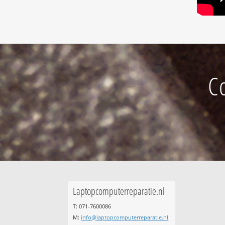
C
Laptopcomputerreparatie.nl
T: 071-7600086
M:
info@laptopcomputerreparatie.nl