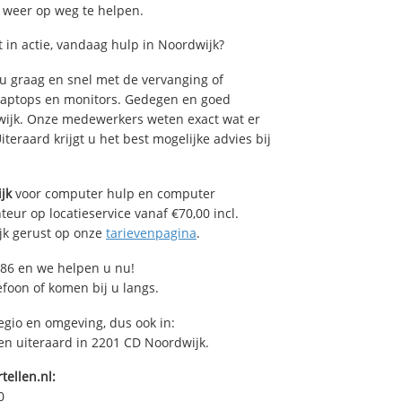
u weer op weg te helpen.
in actie, vandaag hulp in Noordwijk?
 graag en snel met de vervanging of
, laptops en monitors. Gedegen en goed
rdwijk. Onze medewerkers weten exact wat er
teraard krijgt u het best mogelijke advies bij
jk
voor computer hulp en computer
eur op locatieservice vanaf €70,00 incl.
ijk gerust op onze
tarievenpagina
.
86 en we helpen u nu!
efoon of komen bij u langs.
egio en omgeving, dus ook in:
 en uiteraard in 2201 CD Noordwijk.
tellen.nl:
0