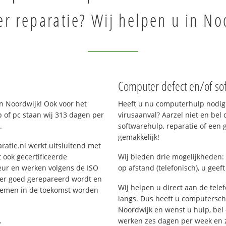
r reparatie? Wij helpen u in No
Computer defect en/of so
n Noordwijk! Ook voor het
Heeft u nu computerhulp nodig 
 of pc staan wij 313 dagen per
virusaanval? Aarzel niet en bel 
.
softwarehulp, reparatie of een
gemakkelijk!
ratie.nl werkt uitsluitend met
 ook gecertificeerde
Wij bieden drie mogelijkheden: 
eur en werken volgens de ISO
op afstand (telefonisch), u geef
 er goed gerepareerd wordt en
Wij helpen u direct aan de tele
blemen in de toekomst worden
langs. Dus heeft u computersc
Noordwijk en wenst u hulp, be
.
werken zes dagen per week en zij