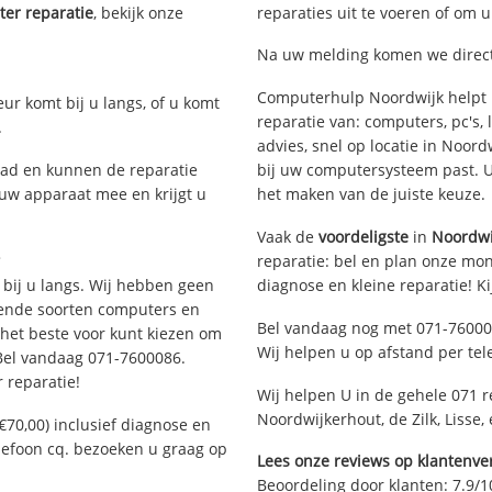
er reparatie
, bekijk onze
reparaties uit te voeren of om 
Na uw melding komen we direct 
Computerhulp Noordwijk helpt u
eur komt bij u langs, of u komt
reparatie van: computers, pc's
.
advies, snel op locatie in Noo
ad en kunnen de reparatie
bij uw computersysteem past. Ui
 uw apparaat mee en krijgt u
het maken van de juiste keuze.
Vaak de
voordeligste
in
Noordwi
?
reparatie: bel en plan onze mont
 bij u langs. Wij hebben geen
diagnose en kleine reparatie! K
llende soorten computers en
Bel vandaag nog met 071-76000
 het beste voor kunt kiezen om
Wij helpen u op afstand per tel
 Bel vandaag 071-7600086.
 reparatie!
Wij helpen U in de gehele 071 r
Noordwijkerhout, de Zilk, Lisse,
€70,00) inclusief diagnose en
elefoon cq. bezoeken u graag op
Lees onze reviews op klantenver
Beoordeling door klanten:
7.9
/
1