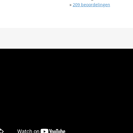
»
209
beoordelingen