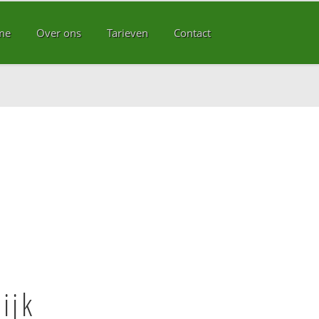
me
Over ons
Tarieven
Contact
ijk