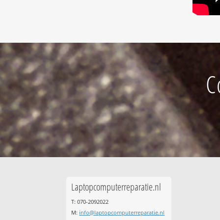
C
Laptopcomputerreparatie.nl
T: 070-2092022
M:
info@laptopcomputerreparatie.nl