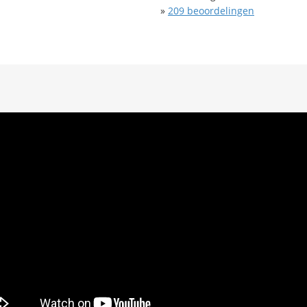
»
209
beoordelingen