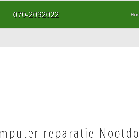
070-2092022
Ho
mputer reparatie Nootd