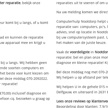
er reparatie
, bekijk onze
reparaties uit te voeren of om 
Na uw melding komen we direct 
Computerhulp Nootdorp helpt u
eur komt bij u langs, of u komt
reparatie van: computers, pc's
.
advies, snel op locatie in Noo
ad en kunnen de reparatie
bij uw computersysteem past. Ui
 uw apparaat mee en krijgt u
het maken van de juiste keuze.
Vaak de
voordeligste
in
Nootdo
reparatie: bel en plan onze mont
 bij u langs. Wij hebben geen
diagnose en kleine reparatie! K
llende soorten computers en
Bel deze middag nog met 070-2
 het beste voor kunt kiezen om
Wij helpen u op afstand per tel
 Bel deze middag 070-2092022.
 reparatie!
Wij helpen U in de gehele 015 re
Delfgauw, en uiteraard in 2631
€70,00) inclusief diagnose en
elefoon cq. bezoeken u graag op
Lees onze reviews op klantenver
Beoordeling door klanten:
7.9
/
1