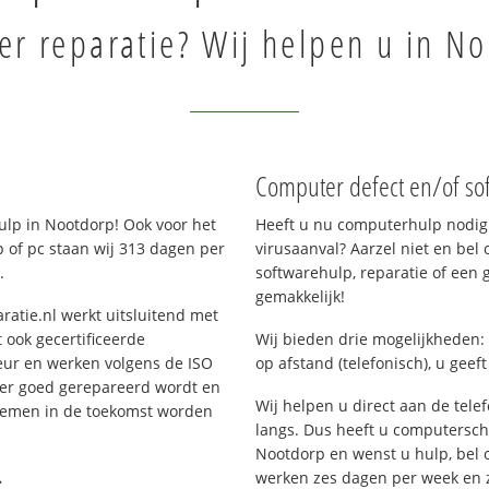
r reparatie? Wij helpen u in N
Computer defect en/of so
lp in Nootdorp! Ook voor het
Heeft u nu computerhulp nodig 
 of pc staan wij 313 dagen per
virusaanval? Aarzel niet en bel 
.
softwarehulp, reparatie of een
gemakkelijk!
ratie.nl werkt uitsluitend met
 ook gecertificeerde
Wij bieden drie mogelijkheden: 
eur en werken volgens de ISO
op afstand (telefonisch), u geef
 er goed gerepareerd wordt en
Wij helpen u direct aan de tele
blemen in de toekomst worden
langs. Dus heeft u computersc
Nootdorp en wenst u hulp, bel
.
werken zes dagen per week en zij