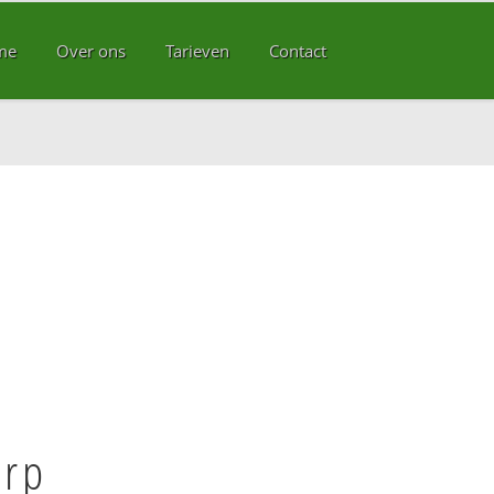
me
Over ons
Tarieven
Contact
orp