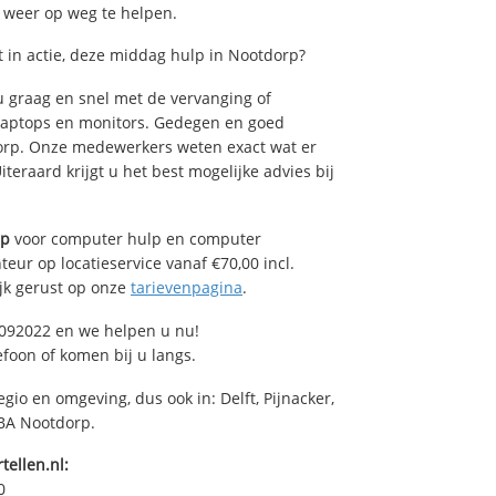
u weer op weg te helpen.
in actie, deze middag hulp in Nootdorp?
 graag en snel met de vervanging of
, laptops en monitors. Gedegen en goed
tdorp. Onze medewerkers weten exact wat er
teraard krijgt u het best mogelijke advies bij
rp
voor computer hulp en computer
eur op locatieservice vanaf €70,00 incl.
ijk gerust op onze
tarievenpagina
.
092022 en we helpen u nu!
efoon of komen bij u langs.
gio en omgeving, dus ook in: Delft, Pijnacker,
 BA Nootdorp.
tellen.nl:
0