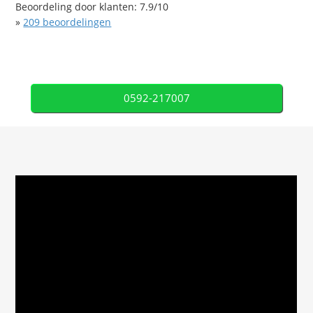
Beoordeling door klanten:
7.9
/
10
»
209
beoordelingen
0592-217007