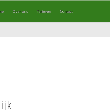
me
Over ons
Tarieven
Contact
ijk