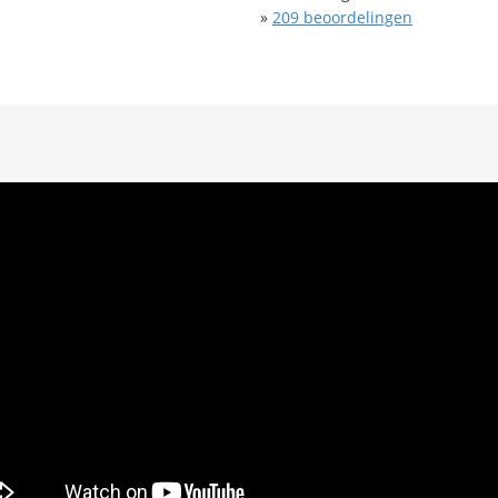
»
209
beoordelingen