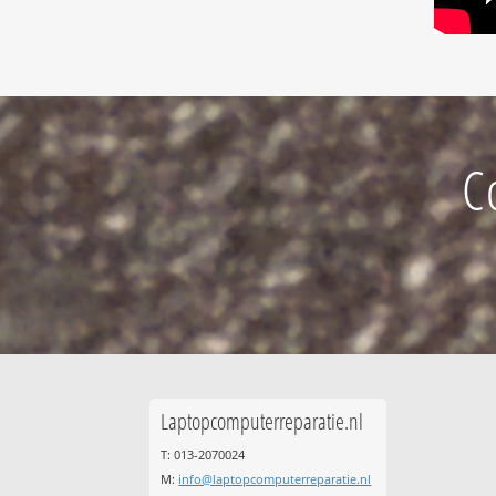
C
Laptopcomputerreparatie.nl
T: 013-2070024
M:
info@laptopcomputerreparatie.nl