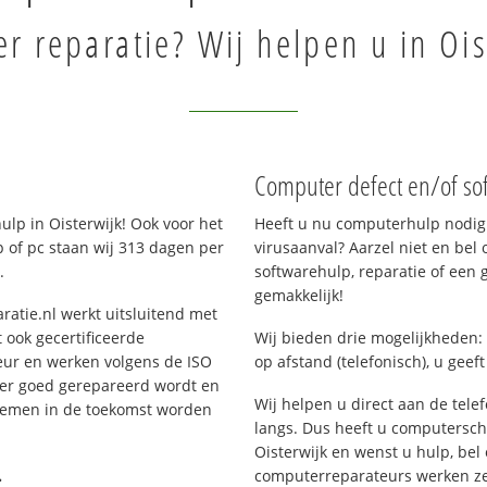
r reparatie? Wij helpen u in Ois
Computer defect en/of sof
lp in Oisterwijk! Ook voor het
Heeft u nu computerhulp nodig 
 of pc staan wij 313 dagen per
virusaanval? Aarzel niet en bel 
.
softwarehulp, reparatie of een
gemakkelijk!
ratie.nl werkt uitsluitend met
 ook gecertificeerde
Wij bieden drie mogelijkheden: 
eur en werken volgens de ISO
op afstand (telefonisch), u geef
 er goed gerepareerd wordt en
Wij helpen u direct aan de tele
blemen in de toekomst worden
langs. Dus heeft u computersc
Oisterwijk en wenst u hulp, be
.
computerreparateurs werken zes 