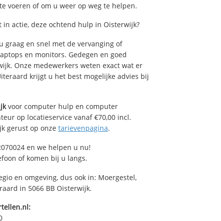
 te voeren of om u weer op weg te helpen.
n actie, deze ochtend hulp in Oisterwijk?
u graag en snel met de vervanging of
, laptops en monitors. Gedegen en goed
erwijk. Onze medewerkers weten exact wat er
teraard krijgt u het best mogelijke advies bij
jk
voor computer hulp en computer
eur op locatieservice vanaf €70,00 incl.
ijk gerust op onze
tarievenpagina
.
2070024 en we helpen u nu!
efoon of komen bij u langs.
egio en omgeving, dus ook in: Moergestel,
raard in 5066 BB Oisterwijk.
tellen.nl:
0