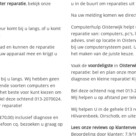
er reparatie
, bekijk onze
u in de buurt om reparaties uit
Na uw melding komen we direct i
Computerhulp Oisterwijk helpt 
eur komt bij u langs, of u komt
reparatie van: computers, pc's
.
advies, snel op locatie in Oist
ad en kunnen de reparatie
bij uw computersysteem past. Ui
 uw apparaat mee en krijgt u
het maken van de juiste keuze.
Vaak de
voordeligste
in
Oisterwi
reparatie: bel en plan onze mont
 bij u langs. Wij hebben geen
diagnose en kleine reparatie! K
llende soorten computers en
Bel deze ochtend nog met 013-
 het beste voor kunt kiezen om
Wij helpen u op afstand per tel
 Bel deze ochtend 013-2070024.
 reparatie!
Wij helpen U in de gehele 013 r
Hilvarenbeek, Oirschotk, en uite
€70,00) inclusief diagnose en
elefoon cq. bezoeken u graag op
Lees onze reviews op klantenver
Beoordeling door klanten:
7.9
/
1