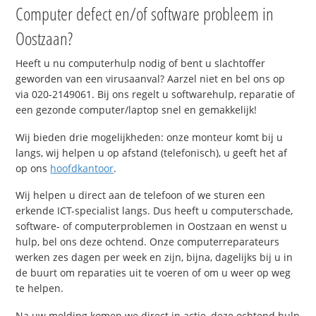
Computer defect en/of software probleem in
Oostzaan?
Heeft u nu computerhulp nodig of bent u slachtoffer
geworden van een virusaanval? Aarzel niet en bel ons op
via 020-2149061. Bij ons regelt u softwarehulp, reparatie of
een gezonde computer/laptop snel en gemakkelijk!
Wij bieden drie mogelijkheden: onze monteur komt bij u
langs, wij helpen u op afstand (telefonisch), u geeft het af
op ons
hoofdkantoor
.
Wij helpen u direct aan de telefoon of we sturen een
erkende ICT-specialist langs. Dus heeft u computerschade,
software- of computerproblemen in Oostzaan en wenst u
hulp, bel ons deze ochtend. Onze computerreparateurs
werken zes dagen per week en zijn, bijna, dagelijks bij u in
de buurt om reparaties uit te voeren of om u weer op weg
te helpen.
Na uw melding komen we direct in actie, deze ochtend hulp