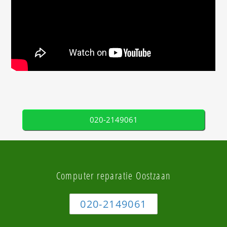
020-2149061
Computer reparatie Oostzaan
020-2149061