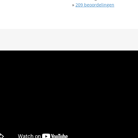
»
209
beoordelingen