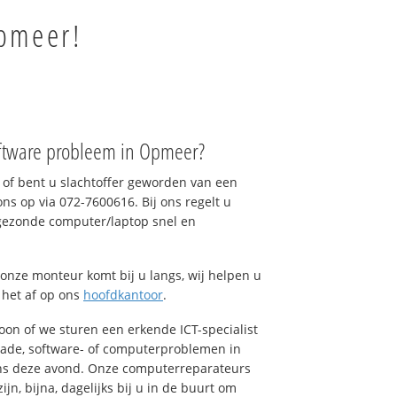
Opmeer!
ftware probleem in Opmeer?
of bent u slachtoffer geworden van een
ons op via 072-7600616. Bij ons regelt u
 gezonde computer/laptop snel en
onze monteur komt bij u langs, wij helpen u
t het af op ons
hoofdkantoor
.
foon of we sturen een erkende ICT-specialist
hade, software- of computerproblemen in
ns deze avond. Onze computerreparateurs
n, bijna, dagelijks bij u in de buurt om