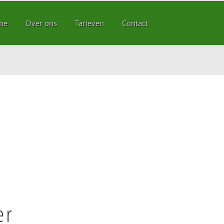
me
Over ons
Tarieven
Contact
er