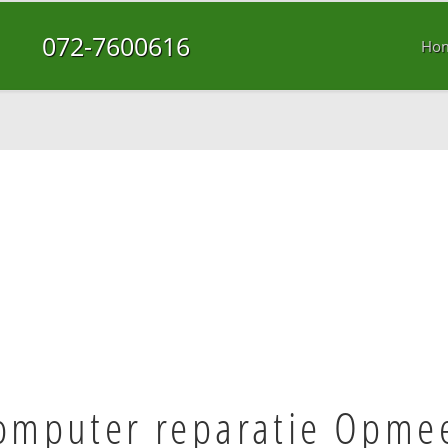
072-7600616
Ho
omputer reparatie Opme