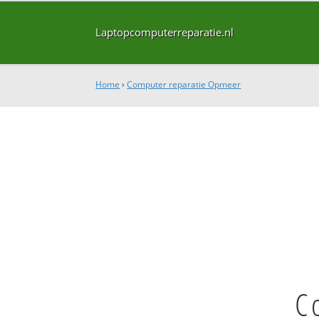
Laptopcomputerreparatie.nl
Home
›
Computer reparatie Opmeer
C