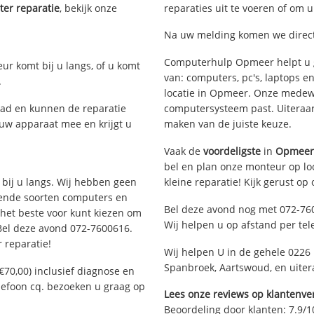
er reparatie
, bekijk onze
reparaties uit te voeren of om 
Na uw melding komen we direct
Computerhulp Opmeer helpt u g
eur komt bij u langs, of u komt
van: computers, pc's, laptops e
.
locatie in Opmeer. Onze medewe
ad en kunnen de reparatie
computersysteem past. Uiteraard
 uw apparaat mee en krijgt u
maken van de juiste keuze.
Vaak de
voordeligste
in
Opmeer
bel en plan onze monteur op loc
 bij u langs. Wij hebben geen
kleine reparatie! Kijk gerust op
llende soorten computers en
Bel deze avond nog met 072-76
 het beste voor kunt kiezen om
Wij helpen u op afstand per tel
 Bel deze avond 072-7600616.
 reparatie!
Wij helpen U in de gehele 0226
Spanbroek, Aartswoud, en uite
€70,00) inclusief diagnose en
elefoon cq. bezoeken u graag op
Lees onze reviews op klantenver
Beoordeling door klanten:
7.9
/
1