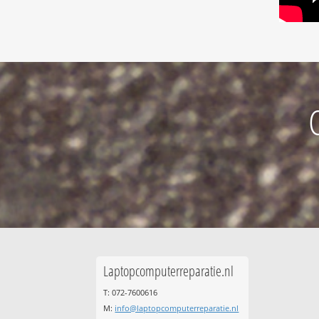
Laptopcomputerreparatie.nl
T: 072-7600616
M:
info@laptopcomputerreparatie.nl