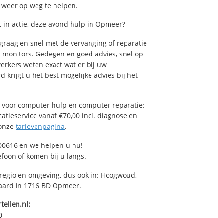
u weer op weg te helpen.
 in actie, deze avond hulp in Opmeer?
raag en snel met de vervanging of reparatie
n monitors. Gedegen en goed advies, snel op
rkers weten exact wat er bij uw
 krijgt u het best mogelijke advies bij het
voor computer hulp en computer reparatie:
atieservice vanaf €70,00 incl. diagnose en
 onze
tarievenpagina
.
00616 en we helpen u nu!
efoon of komen bij u langs.
 regio en omgeving, dus ook in: Hoogwoud,
raard in 1716 BD Opmeer.
tellen.nl:
0