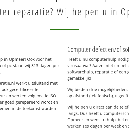
er reparatie? Wij helpen u in 
Computer defect en/of so
p in Opmeer! Ook voor het
Heeft u nu computerhulp nodig 
 of pc staan wij 313 dagen per
virusaanval? Aarzel niet en bel 
.
softwarehulp, reparatie of een
gemakkelijk!
ratie.nl werkt uitsluitend met
 ook gecertificeerde
Wij bieden drie mogelijkheden: 
eur en werken volgens de ISO
op afstand (telefonisch), u geef
 er goed gerepareerd wordt en
Wij helpen u direct aan de tele
blemen in de toekomst worden
langs. Dus heeft u computersc
Opmeer en wenst u hulp, bel o
.
werken zes dagen per week en zij