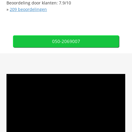
Beoordeling door klanten:
7.9
/
10
»
209
beoordelingen
050-2069007