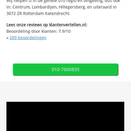
Wij helpen U in de gehele 010 regio en omgeving, dus ook
in: Centrum, Lombardijen, Hillegersberg, en uiteraard in
3072 ZR Rotterdam Katendrecht.
Lees onze reviews op klantenvertellen.nl:
Beoordeling door klanten:
7.9
/
10
»
209
beoordelingen
010-7600855