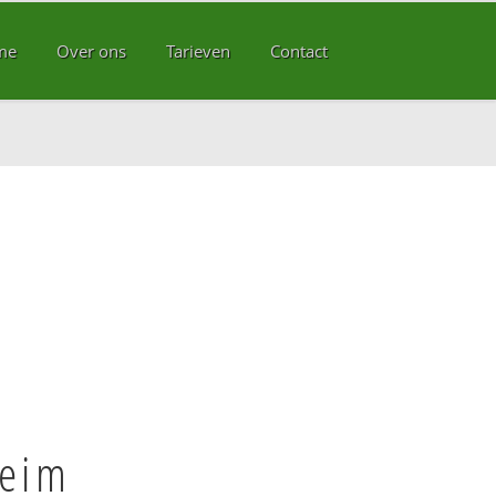
me
Over ons
Tarieven
Contact
heim