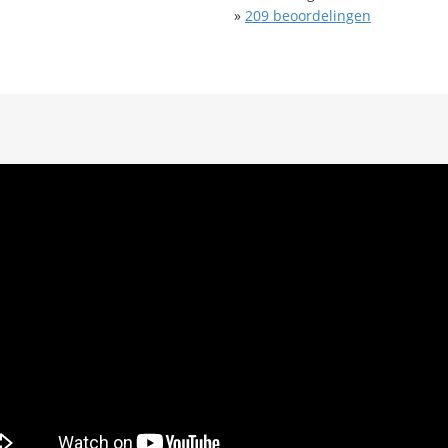
»
209
beoordelingen