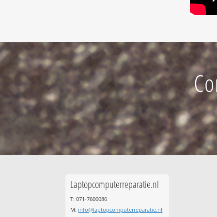
Co
Laptopcomputerreparatie.nl
T: 071-7600086
M:
info@laptopcomputerreparatie.nl