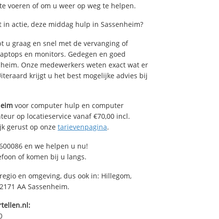
 te voeren of om u weer op weg te helpen.
 in actie, deze middag hulp in Sassenheim?
 u graag en snel met de vervanging of
, laptops en monitors. Gedegen en goed
senheim. Onze medewerkers weten exact wat er
teraard krijgt u het best mogelijke advies bij
heim
voor computer hulp en computer
eur op locatieservice vanaf €70,00 incl.
ijk gerust op onze
tarievenpagina
.
600086 en we helpen u nu!
efoon of komen bij u langs.
regio en omgeving, dus ook in: Hillegom,
n 2171 AA Sassenheim.
tellen.nl:
0