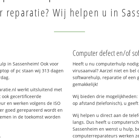
 reparatie? Wij helpen u in Sa
Computer defect en/of so
lp in Sassenheim! Ook voor
Heeft u nu computerhulp nodig 
ptop of pc staan wij 313 dagen
virusaanval? Aarzel niet en bel 
rdag.
softwarehulp, reparatie of een
gemakkelijk!
ratie.nl werkt uitsluitend met
 ook gecertificeerde
Wij bieden drie mogelijkheden: 
eur en werken volgens de ISO
op afstand (telefonisch), u geef
 er goed gerepareerd wordt en
Wij helpen u direct aan de tele
blemen in de toekomst worden
langs. Dus heeft u computersc
Sassenheim en wenst u hulp, b
.
computerreparateurs werken zes 