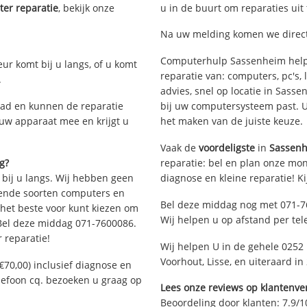
er reparatie
, bekijk onze
u in de buurt om reparaties uit
Na uw melding komen we direct
Computerhulp Sassenheim helpt
eur komt bij u langs, of u komt
reparatie van: computers, pc's
.
advies, snel op locatie in Sas
ad en kunnen de reparatie
bij uw computersysteem past. Ui
 uw apparaat mee en krijgt u
het maken van de juiste keuze.
Vaak de
voordeligste
in
Sassen
g?
reparatie: bel en plan onze mont
 bij u langs. Wij hebben geen
diagnose en kleine reparatie! K
llende soorten computers en
Bel deze middag nog met 071-7
 het beste voor kunt kiezen om
Wij helpen u op afstand per tel
 Bel deze middag 071-7600086.
 reparatie!
Wij helpen U in de gehele 0252 
Voorhout, Lisse, en uiteraard i
€70,00) inclusief diagnose en
elefoon cq. bezoeken u graag op
Lees onze reviews op klantenver
Beoordeling door klanten:
7.9
/
1