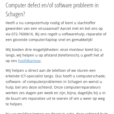
Computer defect en/of software probleem in
Schagen?
Heeft u nu computerhulp nodig of bent u slachtoffer
geworden van een virusaanval? Aarzel niet en bel ons op
via 072-7600616. Bij ons regelt u softwarehulp, reparatie of
een gezonde computer/laptop snel en gemakkelijk!
Wij bieden drie mogelijkheden: onze monteur komt bij u
langs, wij helpen u op afstand (telefonisch), u geeft het af
op ons
hoofdkantoor
.
Wij helpen u direct aan de telefoon of we sturen een
erkende ICT-specialist langs. Dus heeft u computerschade,
software- of computerproblemen in Schagen en wenst u
hulp, bel ons deze ochtend. Onze computerreparateurs
werken zes dagen per week en zijn, bijna, dagelijks bij u in
de buurt om reparaties uit te voeren of om u weer op weg
te helpen.
Na uw melding komen we direct in actie, deze ochtend hulp