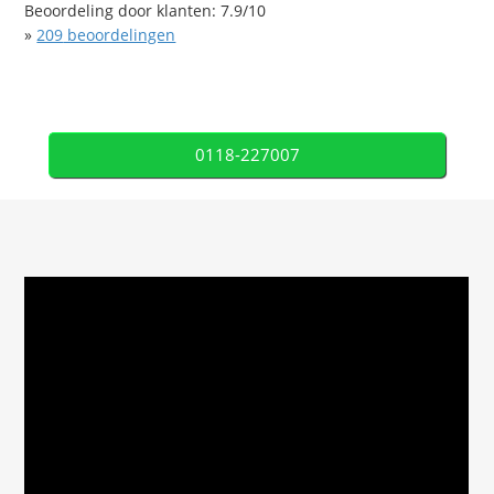
Beoordeling door klanten:
7.9
/
10
»
209
beoordelingen
0118-227007