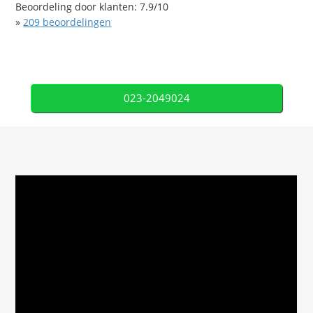
Beoordeling door klanten:
7.9
/
10
»
209
beoordelingen
023-2049024