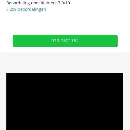
Beoordeling door klanten:
7.9
/
10
»
209
beoordelingen
030-7601162