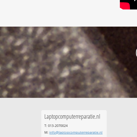
Laptopcomputerreparatie.nl
T: 013-2070024
M:
info@laptopcomputerreparatie.nl