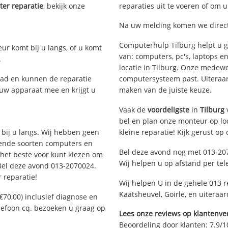
er reparatie
, bekijk onze
reparaties uit te voeren of om 
Na uw melding komen we direct 
Computerhulp Tilburg helpt u g
eur komt bij u langs, of u komt
van: computers, pc's, laptops e
.
locatie in Tilburg. Onze medewe
ad en kunnen de reparatie
computersysteem past. Uiteraard
 uw apparaat mee en krijgt u
maken van de juiste keuze.
Vaak de
voordeligste
in
Tilburg
bel en plan onze monteur op loc
 bij u langs. Wij hebben geen
kleine reparatie! Kijk gerust op
llende soorten computers en
Bel deze avond nog met 013-20
 het beste voor kunt kiezen om
Wij helpen u op afstand per tel
 Bel deze avond 013-2070024.
 reparatie!
Wij helpen U in de gehele 013 r
Kaatsheuvel, Goirle, en uiteraar
€70,00) inclusief diagnose en
elefoon cq. bezoeken u graag op
Lees onze reviews op klantenver
Beoordeling door klanten:
7.9
/
1