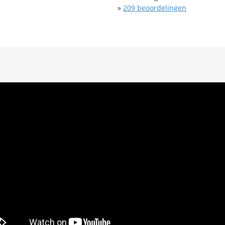
»
209
beoordelingen