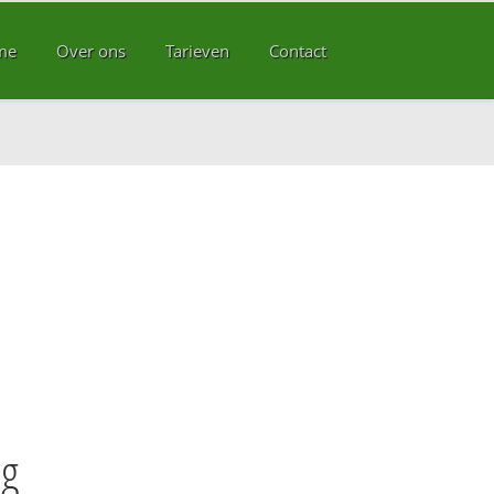
me
Over ons
Tarieven
Contact
rg