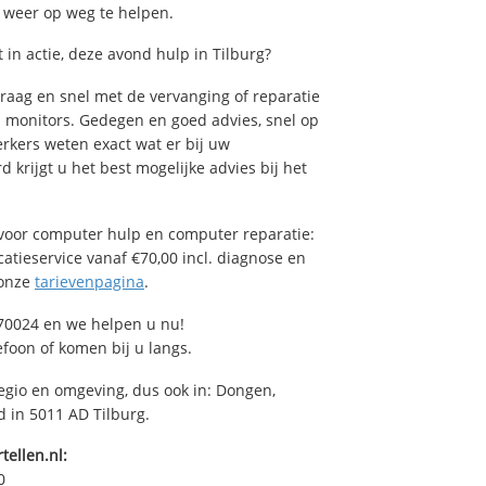
u weer op weg te helpen.
in actie, deze avond hulp in Tilburg?
raag en snel met de vervanging of reparatie
n monitors. Gedegen en goed advies, snel op
rkers weten exact wat er bij uw
 krijgt u het best mogelijke advies bij het
voor computer hulp en computer reparatie:
atieservice vanaf €70,00 incl. diagnose en
 onze
tarievenpagina
.
70024 en we helpen u nu!
efoon of komen bij u langs.
egio en omgeving, dus ook in: Dongen,
d in 5011 AD Tilburg.
tellen.nl:
0