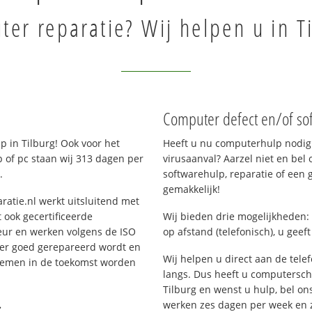
er reparatie? Wij helpen u in T
Computer defect en/of sof
 in Tilburg! Ook voor het
Heeft u nu computerhulp nodig 
 of pc staan wij 313 dagen per
virusaanval? Aarzel niet en bel 
.
softwarehulp, reparatie of een
gemakkelijk!
ratie.nl werkt uitsluitend met
 ook gecertificeerde
Wij bieden drie mogelijkheden: 
eur en werken volgens de ISO
op afstand (telefonisch), u geef
 er goed gerepareerd wordt en
Wij helpen u direct aan de tele
blemen in de toekomst worden
langs. Dus heeft u computersc
Tilburg en wenst u hulp, bel o
.
werken zes dagen per week en zij