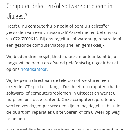
Computer defect en/of software probleem in
Uitgeest?
Heeft u nu computerhulp nodig of bent u slachtoffer
geworden van een virusaanval? Aarzel niet en bel ons op
via 072-7600616. Bij ons regelt u softwarehulp, reparatie of
een gezonde computer/laptop snel en gemakkelijk!
Wij bieden drie mogelijkheden: onze monteur komt bij u
langs, wij helpen u op afstand (telefonisch), u geeft het af
op ons
hoofdkantoor
.
Wij helpen u direct aan de telefoon of we sturen een
erkende ICT-specialist langs. Dus heeft u computerschade,
software- of computerproblemen in Uitgeest en wenst u
hulp, bel ons deze ochtend. Onze computerreparateurs
werken zes dagen per week en zijn, bijna, dagelijks bij u in
de buurt om reparaties uit te voeren of om u weer op weg
te helpen.
Na uw melding komen we direct in actie, deze ochtend hulp