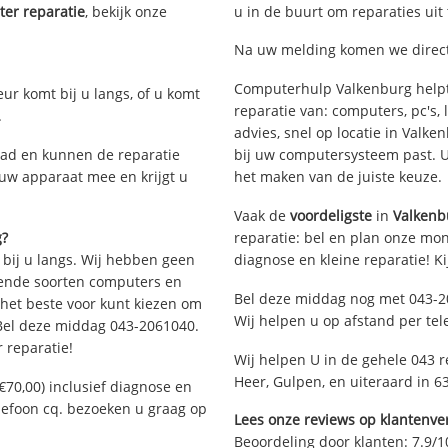
er reparatie
, bekijk onze
u in de buurt om reparaties uit
Na uw melding komen we direct 
Computerhulp Valkenburg helpt
eur komt bij u langs, of u komt
reparatie van: computers, pc's
.
advies, snel op locatie in Val
ad en kunnen de reparatie
bij uw computersysteem past. Ui
 uw apparaat mee en krijgt u
het maken van de juiste keuze.
Vaak de
voordeligste
in
Valkenb
g?
reparatie: bel en plan onze mont
 bij u langs. Wij hebben geen
diagnose en kleine reparatie! K
llende soorten computers en
Bel deze middag nog met 043-2
 het beste voor kunt kiezen om
Wij helpen u op afstand per tel
 Bel deze middag 043-2061040.
 reparatie!
Wij helpen U in de gehele 043 r
Heer, Gulpen, en uiteraard in 
€70,00) inclusief diagnose en
elefoon cq. bezoeken u graag op
Lees onze reviews op klantenver
Beoordeling door klanten:
7.9
/
1