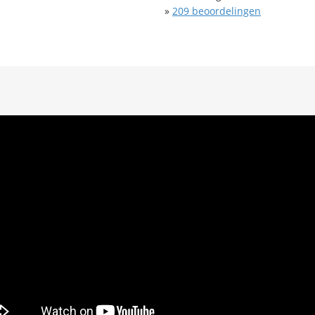
»
209
beoordelingen