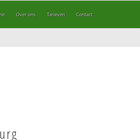
me
Over ons
Tarieven
Contact
urg