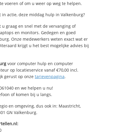
 te voeren of om u weer op weg te helpen.
in actie, deze middag hulp in Valkenburg?
 u graag en snel met de vervanging of
, laptops en monitors. Gedegen en goed
kenburg. Onze medewerkers weten exact wat er
teraard krijgt u het best mogelijke advies bij
urg
voor computer hulp en computer
eur op locatieservice vanaf €70,00 incl.
ijk gerust op onze
tarievenpagina
.
061040 en we helpen u nu!
efoon of komen bij u langs.
egio en omgeving, dus ook in: Maastricht,
6301 GN Valkenburg.
tellen.nl:
0