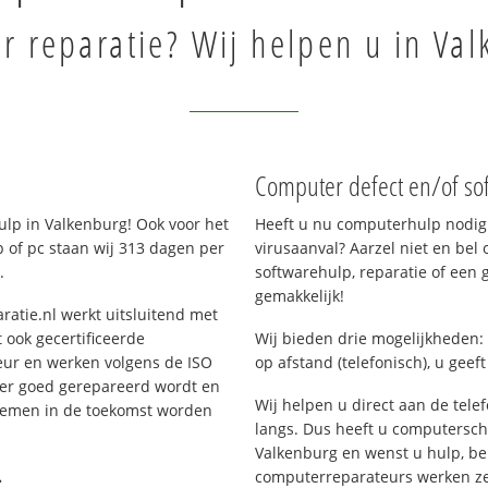
 reparatie? Wij helpen u in Val
Computer defect en/of so
lp in Valkenburg! Ook voor het
Heeft u nu computerhulp nodig 
 of pc staan wij 313 dagen per
virusaanval? Aarzel niet en bel 
.
softwarehulp, reparatie of een
gemakkelijk!
ratie.nl werkt uitsluitend met
 ook gecertificeerde
Wij bieden drie mogelijkheden: 
eur en werken volgens de ISO
op afstand (telefonisch), u geef
 er goed gerepareerd wordt en
Wij helpen u direct aan de tele
blemen in de toekomst worden
langs. Dus heeft u computersc
Valkenburg en wenst u hulp, b
.
computerreparateurs werken zes 