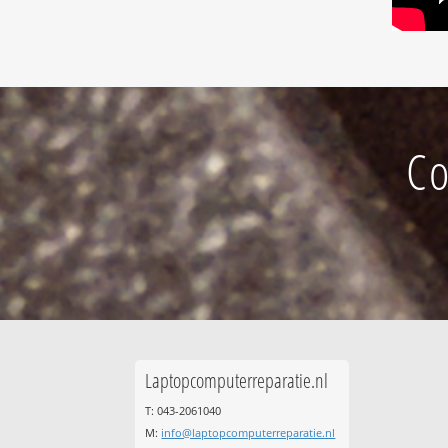
Co
Laptopcomputerreparatie.nl
T: 043-2061040
M:
info@laptopcomputerreparatie.nl