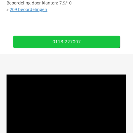
Beoordeling door klanten:
7.9
/
10
»
209
beoordelingen
0118-227007