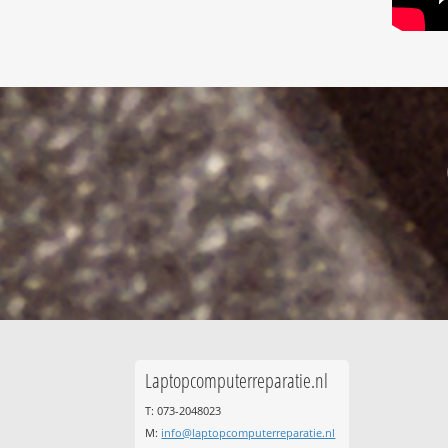
Laptopcomputerreparatie.nl
T: 073-2048023
M:
info@laptopcomputerreparatie.nl