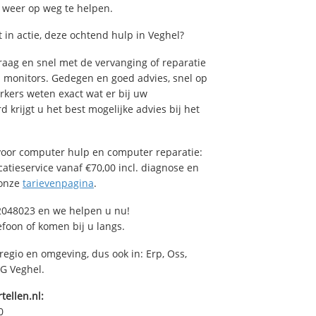
u weer op weg te helpen.
in actie, deze ochtend hulp in Veghel?
aag en snel met de vervanging of reparatie
n monitors. Gedegen en goed advies, snel op
rkers weten exact wat er bij uw
 krijgt u het best mogelijke advies bij het
oor computer hulp en computer reparatie:
atieservice vanaf €70,00 incl. diagnose en
 onze
tarievenpagina
.
2048023 en we helpen u nu!
efoon of komen bij u langs.
regio en omgeving, dus ook in: Erp, Oss,
EG Veghel.
tellen.nl:
0