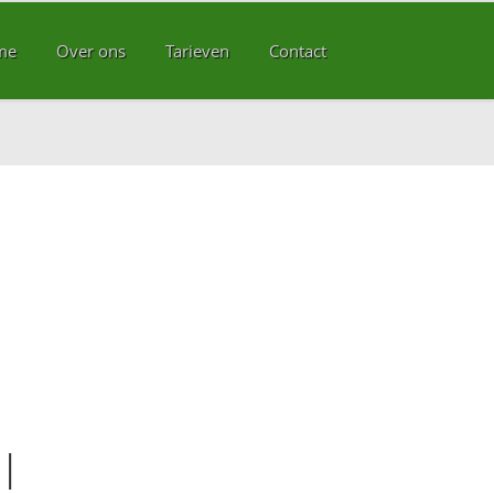
me
Over ons
Tarieven
Contact
l