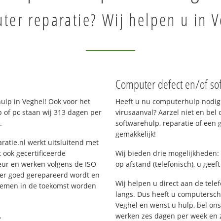
er reparatie? Wij helpen u in V
Computer defect en/of so
lp in Veghel! Ook voor het
Heeft u nu computerhulp nodig 
 of pc staan wij 313 dagen per
virusaanval? Aarzel niet en bel 
.
softwarehulp, reparatie of een
gemakkelijk!
ratie.nl werkt uitsluitend met
 ook gecertificeerde
Wij bieden drie mogelijkheden: 
eur en werken volgens de ISO
op afstand (telefonisch), u geef
 er goed gerepareerd wordt en
Wij helpen u direct aan de tele
blemen in de toekomst worden
langs. Dus heeft u computersc
Veghel en wenst u hulp, bel o
.
werken zes dagen per week en zij