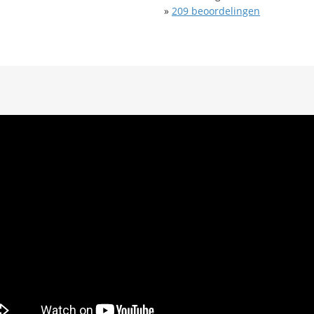
»
209
beoordelingen