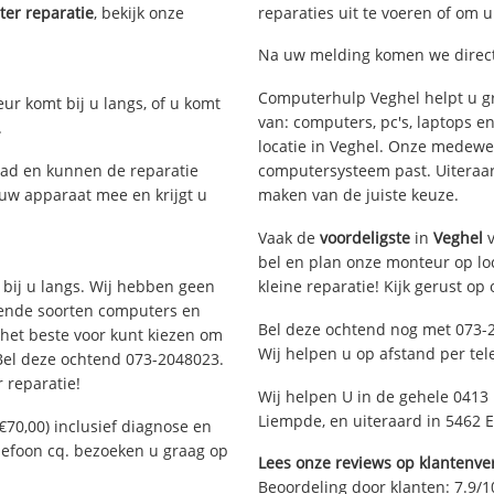
er reparatie
, bekijk onze
reparaties uit te voeren of om 
Na uw melding komen we direct 
Computerhulp Veghel helpt u gr
eur komt bij u langs, of u komt
van: computers, pc's, laptops e
.
locatie in Veghel. Onze medewe
ad en kunnen de reparatie
computersysteem past. Uiteraard
 uw apparaat mee en krijgt u
maken van de juiste keuze.
Vaak de
voordeligste
in
Veghel
v
bel en plan onze monteur op loc
 bij u langs. Wij hebben geen
kleine reparatie! Kijk gerust op
llende soorten computers en
Bel deze ochtend nog met 073-
 het beste voor kunt kiezen om
Wij helpen u op afstand per tel
 Bel deze ochtend 073-2048023.
 reparatie!
Wij helpen U in de gehele 0413 
Liempde, en uiteraard in 5462 
€70,00) inclusief diagnose en
elefoon cq. bezoeken u graag op
Lees onze reviews op klantenver
Beoordeling door klanten:
7.9
/
1