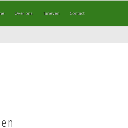
me
Over ons
Tarieven
Contact
ven