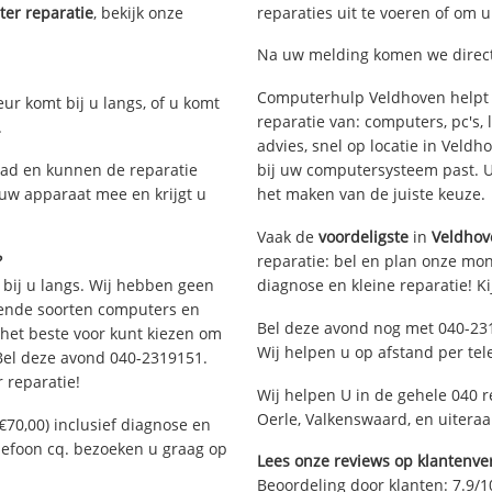
er reparatie
, bekijk onze
reparaties uit te voeren of om 
Na uw melding komen we direct 
Computerhulp Veldhoven helpt 
eur komt bij u langs, of u komt
reparatie van: computers, pc's
.
advies, snel op locatie in Vel
ad en kunnen de reparatie
bij uw computersysteem past. Ui
 uw apparaat mee en krijgt u
het maken van de juiste keuze.
Vaak de
voordeligste
in
Veldhov
?
reparatie: bel en plan onze mont
 bij u langs. Wij hebben geen
diagnose en kleine reparatie! K
llende soorten computers en
Bel deze avond nog met 040-23
 het beste voor kunt kiezen om
Wij helpen u op afstand per tel
 Bel deze avond 040-2319151.
 reparatie!
Wij helpen U in de gehele 040 r
Oerle, Valkenswaard, en uitera
€70,00) inclusief diagnose en
elefoon cq. bezoeken u graag op
Lees onze reviews op klantenver
Beoordeling door klanten:
7.9
/
1