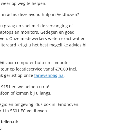
u weer op weg te helpen.
in actie, deze avond hulp in Veldhoven?
u graag en snel met de vervanging of
, laptops en monitors. Gedegen en goed
dhoven. Onze medewerkers weten exact wat er
teraard krijgt u het best mogelijke advies bij
en
voor computer hulp en computer
eur op locatieservice vanaf €70,00 incl.
ijk gerust op onze
tarievenpagina
.
19151 en we helpen u nu!
efoon of komen bij u langs.
egio en omgeving, dus ook in: Eindhoven,
ard in 5501 EC Veldhoven.
tellen.nl:
0