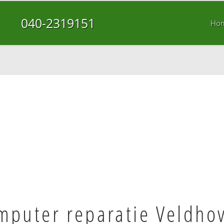
040-2319151
Ho
mputer reparatie Veldho