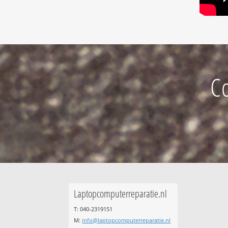
C
Laptopcomputerreparatie.nl
T: 040-2319151
M:
info@laptopcomputerreparatie.nl