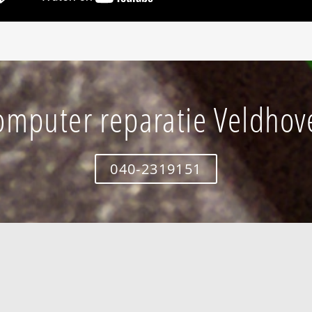
omputer reparatie Veldhov
040-2319151