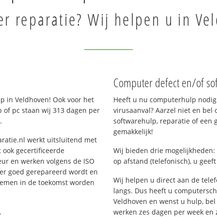
r reparatie? Wij helpen u in Ve
Computer defect en/of so
p in Veldhoven! Ook voor het
Heeft u nu computerhulp nodig 
 of pc staan wij 313 dagen per
virusaanval? Aarzel niet en bel 
.
softwarehulp, reparatie of een
gemakkelijk!
ratie.nl werkt uitsluitend met
 ook gecertificeerde
Wij bieden drie mogelijkheden: 
eur en werken volgens de ISO
op afstand (telefonisch), u geef
 er goed gerepareerd wordt en
Wij helpen u direct aan de tele
blemen in de toekomst worden
langs. Dus heeft u computersc
Veldhoven en wenst u hulp, be
.
werken zes dagen per week en zij