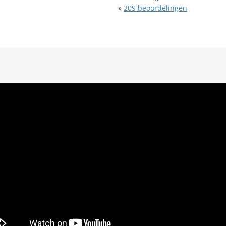
»
209
beoordelingen